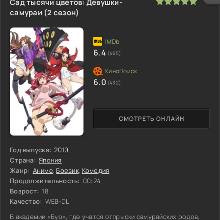
100
1
2
3
4
5
Сад тысячи цветов: Девушки-
самураи (2 сезон)
6.4
(465)
6.0
(432)
СМОТРЕТЬ ОНЛАЙН
Год выпуска:
2010
Страна:
Япония
Жанр:
Аниме
,
Боевик
,
Комедия
Продолжительность:
00:24
Возрост:
18
Качество:
WEB-DL
В академии «Буо», где учатся отпрыски самурайских родов,