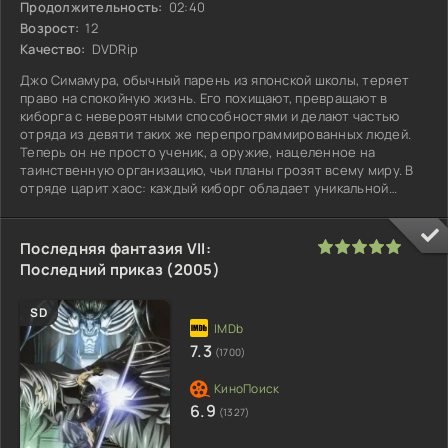
Продолжительность:
02:40
Возрост:
12
Качество:
DVDRip
Джо Симамура, обычный парень из японской школы, теряет
право на спокойную жизнь. Его похищают, превращают в
киборга с невероятными способностями и делают частью
отряда из девяти таких же перепрограммированных людей.
Теперь он не просто ученик, а оружие, нацеленное на
таинственную организацию, чьи планы грозят всему миру. В
отряде царит хаос: каждый киборг обладает уникальной
силой и своим
100
1
2
3
4
5
Последняя фантазия VII:
Последний приказ (2005)
SD
7.3
(1700)
6.9
(1327)