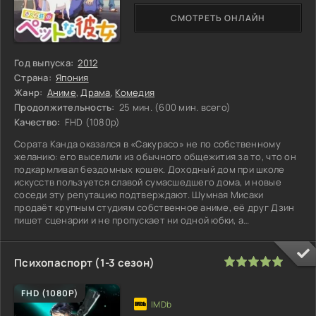
СМОТРЕТЬ ОНЛАЙН
Год выпуска:
2012
Страна:
Япония
Жанр:
Аниме
,
Драма
,
Комедия
Продолжительность:
25 мин. (600 мин. всего)
Качество:
FHD (1080p)
Сората Канда оказался в «Сакурасо» не по собственному
желанию: его выселили из обычного общежития за то, что он
подкармливал бездомных кошек. Доходный дом при школе
искусств пользуется славой сумасшедшего дома, и новые
соседи эту репутацию подтверждают. Шумная Мисаки
продаёт крупным студиям собственное аниме, её друг Дзин
пишет сценарии и не пропускает ни одной юбки, а
программист Рюносукэ
100
1
2
3
4
5
Психопаспорт (1-3 сезон)
FHD (1080P)