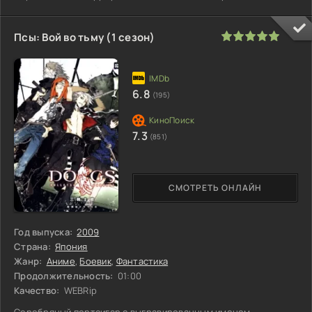
машины
100
1
2
3
4
5
Псы: Вой во тьму (1 сезон)
6.8
(195)
7.3
(851)
СМОТРЕТЬ ОНЛАЙН
Год выпуска:
2009
Страна:
Япония
Жанр:
Аниме
,
Боевик
,
Фантастика
Продолжительность:
01:00
Качество:
WEBRip
Серебряный портсигар с выгравированным именем.