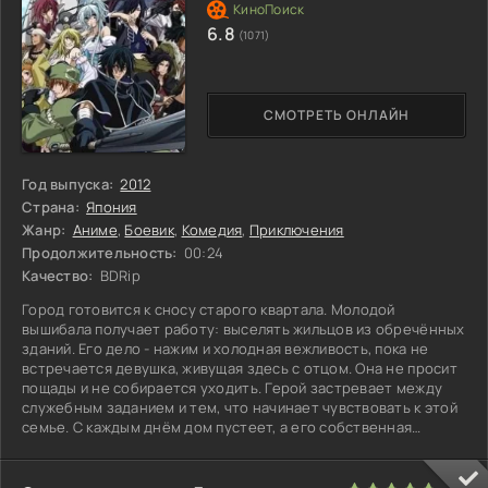
6.8
(1071)
СМОТРЕТЬ ОНЛАЙН
Год выпуска:
2012
Страна:
Япония
Жанр:
Аниме
,
Боевик
,
Комедия
,
Приключения
Продолжительность:
00:24
Качество:
BDRip
Город готовится к сносу старого квартала. Молодой
вышибала получает работу: выселять жильцов из обречённых
зданий. Его дело - нажим и холодная вежливость, пока не
встречается девушка, живущая здесь с отцом. Она не просит
пощады и не собирается уходить. Герой застревает между
служебным заданием и тем, что начинает чувствовать к этой
семье. С каждым днём дом пустеет, а его собственная
позиция