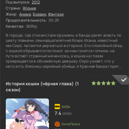
Год выпуска:
2012
Страна:
Япония
Жанр:
Аниме
,
Боевик
,
Фэнтези
Продолжительность:
00:25
Качество:
BDRip
В городе, где стихии стали оружием, а банды делят власть по
цвету пламени, семнадцатилетний Ясиро Исана, известный
как Сиро, пытается держаться в стороне. Его спокойный обед
с кошкой обрывается погоней: за ним гонятся гопники, на
пути встаёт странный меченосец, а кошка на глазах
превращается в обнажённую девушку. Сиро узнаёт, что у
него есть близнец-серийный убийца, и Красная Банда горит
желанием
100
1
2
3
4
5
История кошки (чёрная глава) (1
сезон)
7.4
(2900)