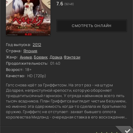
7.6
(9248)
СМОТРЕТЬ ОНЛАЙН
Год выпуска:
2012
Страна:
Япония
Жанр:
Аниме
,
Боевик
,
Драма
,
Фэнтези
Продолжительность:
01:40
Возрост:
18+
Качество:
HD (720p)
Гатс снова идёт за Гриффитсом. На этот раз - на штурм
Долдрея, неприступной крепости, которую обороняет
тридцатитысячный гарнизон. У отряда наёмников всего пять
тысяч всадников. План Гриффитса выглядит чистым безумием,
но именно эта одержимость когда-то сделала их братьями по
оружию. Гриффитс не отступает: захват бывшего оплота
королевства Мидлэнд - очередная ставка в его восхождении
к власти.