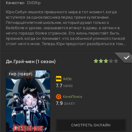
Качество:
DVDRip
Юри Сибуя лишился привычного мира в тот момент, когда
вступился за одноклассника перед тремя хулиганами.
Пятнадцатилетний школьник, который думал только о
бейсболе и уроках, оказывается втянут в драку, а затем и в
нечто гораздо более странное. Его жизнь перестаёт быть
прежней, когда он понимает, что за обычной уличной стычкой
стоит нечто иное. Теперь Юри предстоит разобраться в том,
что
60
1
2
3
4
5
Ди.Грэй-мен (1 сезон)
FHD (1080P)
7.7
(4800)
7.9
(24537)
СМОТРЕТЬ ОНЛАЙН