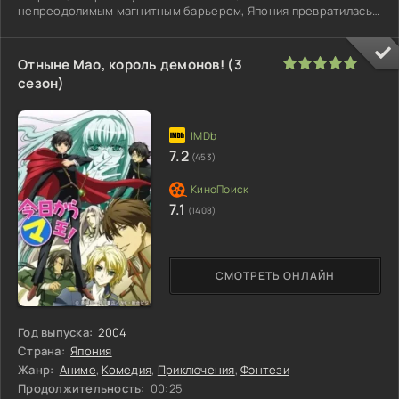
непреодолимым магнитным барьером, Япония превратилась
в загадочную
100
1
2
3
4
5
Отныне Мао, король демонов! (3
сезон)
7.2
(453)
7.1
(1408)
СМОТРЕТЬ ОНЛАЙН
Год выпуска:
2004
Страна:
Япония
Жанр:
Аниме
,
Комедия
,
Приключения
,
Фэнтези
Продолжительность:
00:25