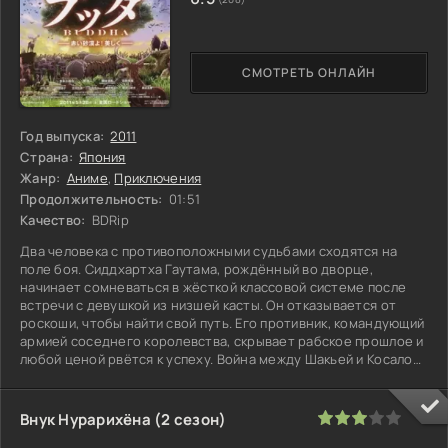
СМОТРЕТЬ ОНЛАЙН
Год выпуска:
2011
Страна:
Япония
Жанр:
Аниме
,
Приключения
Продолжительность:
01:51
Качество:
BDRip
Два человека с противоположными судьбами сходятся на
поле боя. Сиддхартха Гаутама, рождённый во дворце,
начинает сомневаться в жёсткой классовой системе после
встречи с девушкой из низшей касты. Он отказывается от
роскоши, чтобы найти свой путь. Его противник, командующий
армией соседнего королевства, скрывает рабское прошлое и
любой ценой рвётся к успеху. Война между Шакьей и Косалой
сталкивает
60
1
2
3
4
5
Внук Нурарихёна (2 сезон)