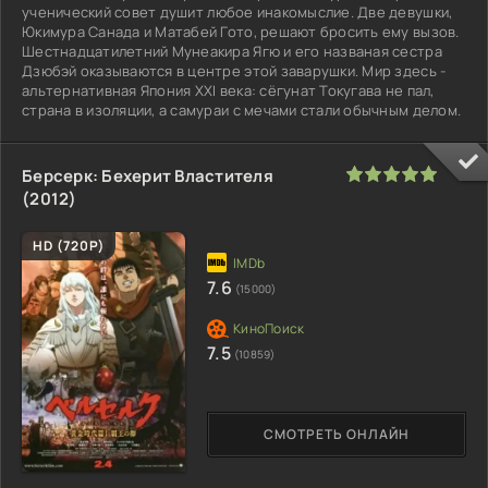
ученический совет душит любое инакомыслие. Две девушки,
Юкимура Санада и Матабей Гото, решают бросить ему вызов.
Шестнадцатилетний Мунеакира Ягю и его названая сестра
Дзюбэй оказываются в центре этой заварушки. Мир здесь -
альтернативная Япония XXI века: сёгунат Токугава не пал,
страна в изоляции, а самураи с мечами стали обычным делом.
100
1
2
3
4
5
Берсерк: Бехерит Властителя
(2012)
HD (720P)
7.6
(15000)
7.5
(10859)
СМОТРЕТЬ ОНЛАЙН