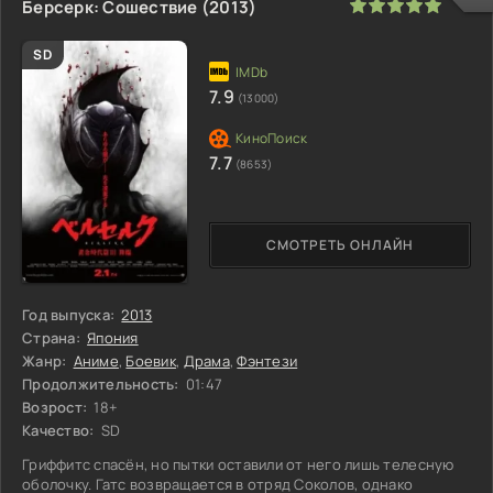
100
1
2
3
4
5
Берсерк: Сошествие (2013)
SD
7.9
(13000)
7.7
(8653)
СМОТРЕТЬ ОНЛАЙН
Год выпуска:
2013
Страна:
Япония
Жанр:
Аниме
,
Боевик
,
Драма
,
Фэнтези
Продолжительность:
01:47
Возрост:
18+
Качество:
SD
Гриффитс спасён, но пытки оставили от него лишь телесную
оболочку. Гатс возвращается в отряд Соколов, однако