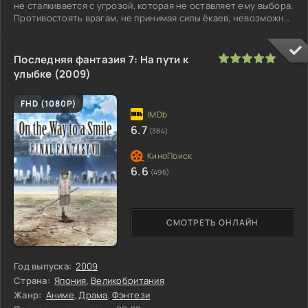
не сталкивается с угрозой, которая не оставляет ему выбора.
Противостоять врагам, не принимая силы ёкаев, невозможно.
Отказ от
100
1
2
3
4
5
Последняя фантазия 7: На пути к
улыбке (2009)
FHD (1080P)
6.7
(384)
6.6
(496)
СМОТРЕТЬ ОНЛАЙН
Год выпуска:
2009
Страна:
Япония
,
Великобритания
Жанр:
Аниме
,
Драма
,
Фэнтези