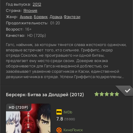
Год выпуска:
2012
Страна:
Япония
Жанр:
Аниме
,
Боевик
,
Драма
,
Фэнтези
Продолжительность:
01:20
Возрост:
16+
Качество:
HD (720p)
Гатс, наёмник, за которым тянется слава жестокого одиночки,
впервые встречает того, кто сильнее. Гриффитс, лидер
отряда Соколов, не проигравшего ни одной битвы,
предлагает ему место среди своих. Доверие вожака
оборачивается для Гатса невиданной доблестью, он
завоёвывает уважение соратников и Каски, единственной
девушки-мечника в отряде. Успехи Гриффитса подкреплены
поддержкой Гатса, но у этой
100
1
2
3
4
5
Берсерк: Битва за Долдрей (2012)
HD (720P)
7.8
(13000)