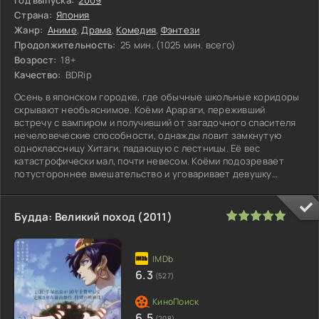
Страна:
Япония
Жанр:
Аниме
,
Драма
,
Комедия
,
Фэнтези
Продолжительность:
25 мин. (1025 мин. всего)
Возрост:
18+
Качество:
BDRip
Осень в японском городке, где обычные школьные коридоры
скрывают необъяснимое. Коёми Арараги, переживший
встречу с вампиром и получивший от загадочного спасителя
нечеловеческие способности, однажды ловит замкнутую
одноклассницу Хитаги, падающую с лестницы. Её вес
катастрофически мал, почти невесом. Коёми подозревает
потустороннее вмешательство и уговаривает девушку
обратиться за помощью к тому
100
1
2
3
4
5
Будда: Великий поход (2011)
6.3
(527)
6.5
(208)