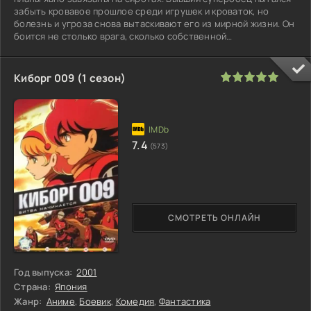
забыть кровавое прошлое среди игрушек и кроваток, но
болезнь и угроза снова вытаскивают его из мирной жизни. Он
боится не столько врага, сколько собственной
неспособности уберечь
100
1
2
3
4
5
Киборг 009 (1 сезон)
7.4
(573)
СМОТРЕТЬ ОНЛАЙН
Год выпуска:
2001
Страна:
Япония
Жанр:
Аниме
,
Боевик
,
Комедия
,
Фантастика