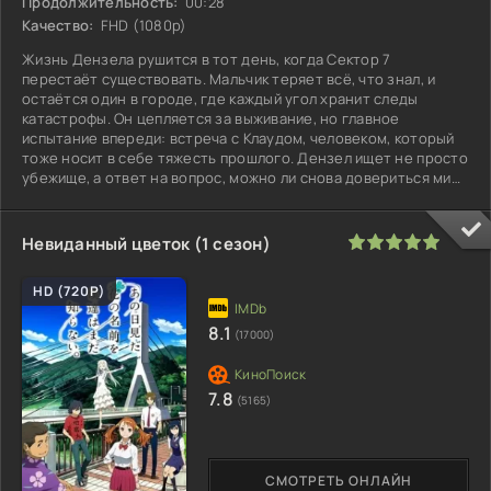
Продолжительность:
00:28
Качество:
FHD (1080p)
Жизнь Дензела рушится в тот день, когда Сектор 7
перестаёт существовать. Мальчик теряет всё, что знал, и
остаётся один в городе, где каждый угол хранит следы
катастрофы. Он цепляется за выживание, но главное
испытание впереди: встреча с Клаудом, человеком, который
тоже носит в себе тяжесть прошлого. Дензел ищет не просто
убежище, а ответ на вопрос, можно ли снова довериться миру
после того, как
100
1
2
3
4
5
Невиданный цветок (1 сезон)
HD (720P)
8.1
(17000)
7.8
(5165)
СМОТРЕТЬ ОНЛАЙН