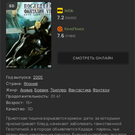
SD
7.2
(59000)
7.6
(11989)
СМОТРЕТЬ ОНЛАЙН
Год выпуска:
2005
Страна:
Япония
Жанр:
Аниме
,
Боевик
,
Триллер
,
Фантастика
,
Фэнтези
Продолжительность:
01:41
Возрост:
16+
Качество:
SD
Приютская тишина взрывается криком: дети, за которыми
присматривает Клауд, начинают заболевать таинственной
Геостигмой, а в городе объявляется Кададж - парень, чьи
планы явно завязаны на сиротах. Бывший супербоец пытался