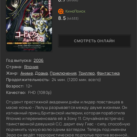
(93000)
8.5
(44533)
СМОТРЕТЬ ОНЛАЙН
Год выпуска:
2006
Страна:
Япония
Жанр:
Аниме
,
Драма
,
Приключения
,
Триллер
,
Фантастика
Продолжительность:
24 мин. (1200 мин. всего)
Возрост:
12+
Качество:
FHD (1080p)
Студент престижной академии днём и лидер повстанцев в
маске ночью - Лелуш разрывается между двумя жизнями. Он
изгнанный принц Британской империи, которая поработила
Японию и переименовала её в Зону 11. Случайная встреча с
таинственной девушкой C.C. дарит ему Гиас - силу, способную
подчинить чужую волю одним взглядом. Теперь под именем
Зеро он ведёт террористическое подполье против военной