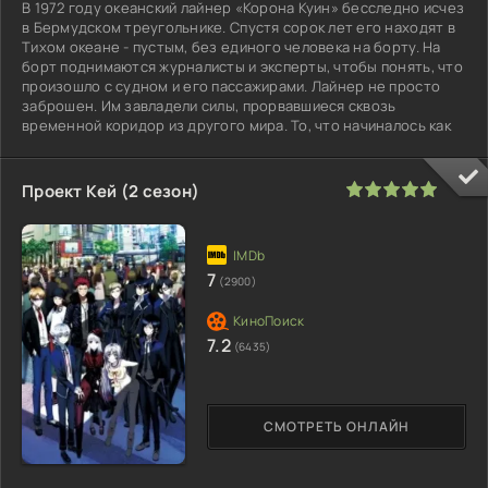
В 1972 году океанский лайнер «Корона Куин» бесследно исчез
в Бермудском треугольнике. Спустя сорок лет его находят в
Тихом океане - пустым, без единого человека на борту. На
борт поднимаются журналисты и эксперты, чтобы понять, что
произошло с судном и его пассажирами. Лайнер не просто
заброшен. Им завладели силы, прорвавшиеся сквозь
временной коридор из другого мира. То, что начиналось как
100
1
2
3
4
5
Проект Кей (2 сезон)
7
(2900)
7.2
(6435)
СМОТРЕТЬ ОНЛАЙН