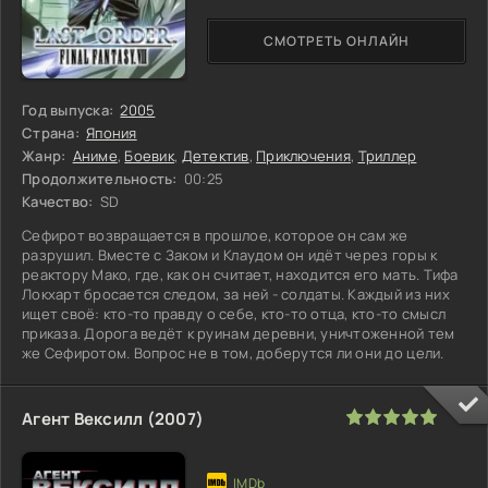
СМОТРЕТЬ ОНЛАЙН
Год выпуска:
2005
Страна:
Япония
Жанр:
Аниме
,
Боевик
,
Детектив
,
Приключения
,
Триллер
Продолжительность:
00:25
Качество:
SD
Сефирот возвращается в прошлое, которое он сам же
разрушил. Вместе с Заком и Клаудом он идёт через горы к
реактору Мако, где, как он считает, находится его мать. Тифа
Локхарт бросается следом, за ней - солдаты. Каждый из них
ищет своё: кто-то правду о себе, кто-то отца, кто-то смысл
приказа. Дорога ведёт к руинам деревни, уничтоженной тем
же Сефиротом. Вопрос не в том, доберутся ли они до цели.
100
1
2
3
4
5
Агент Вексилл (2007)