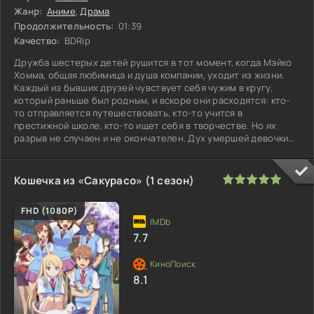
Жанр:
Аниме
,
Драма
Продолжительность:
01:39
Качество:
BDRip
Дружба шестерых детей рушится в тот момент, когда Мэйко
Хомма, общая любимица и душа компании, уходит из жизни.
Каждый из бывших друзей чувствует себя чужим в кругу,
который раньше был родным, и вскоре они расходятся: кто-
то отправляется путешествовать, кто-то учится в
престижной школе, кто-то ищет себя в творчестве. Но их
разрыв не случаен и не окончателен. Дух умершей девочки
незримо
100
1
2
3
4
5
Кошечка из «Сакурасо» (1 сезон)
FHD (1080P)
7.7
8.1