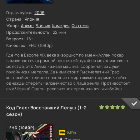
Год выпуска:
2006
Страна:
Япония
Жанр:
Аниме
,
Боевик
,
Комедия
,
Фэнтези
Продолжительность:
22 мин
Возрост:
16+
Качество:
FHD (1080p)
Где-то в Европе XIX века экзорцист по имени Аллен Уокер
замахивается огромной проклятой рукой на механического
монстра. Это Акума - живая машина, собранная из души
покойника и металла. За ними стоит Тысячелетний Граф,
который методично наполняет мир такими тварями, чтобы
однажды стереть человечество с лица земли. Противостоит
ему Чёрный Орден, религиозная организация, чьи бойцы
владеют древним
100
1
2
3
4
5
Код Гиас: Восставший Лелуш (1-2
сезон)
FHD (1080P)
8.7