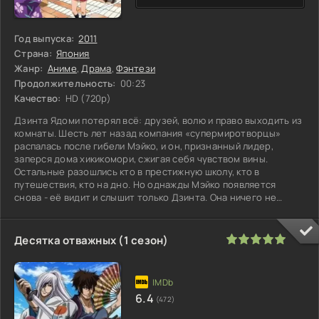
Год выпуска:
2011
Страна:
Япония
Жанр:
Аниме
,
Драма
,
Фэнтези
Продолжительность:
00:23
Качество:
HD (720p)
Дзинта Ядоми потерял всё: друзей, волю и право выходить из
комнаты. Шесть лет назад компания «супермиротворцы»
распалась после гибели Мэйко, и он, признанный лидер,
заперся дома хикикомори, сжигая себя чувством вины.
Остальные разошлись кто в престижную школу, кто в
путешествия, кто на дно. Но однажды Мэйко появляется
снова - её видит и слышит только Дзинта. Она ничего не
помнит, кроме того, что
100
1
2
3
4
5
Десятка отважных (1 сезон)
6.4
(472)