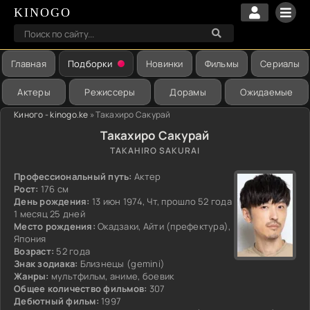
KINOGO
Главная
Подборки
Новинки
Фильмы
Сериалы
Актеры
Режиссеры
Дорамы
Ожидаемые
Киного - kinogo.ke
» Такахиро Сакурай
Такахиро Сакурай
TAKAHIRO SAKURAI
Профессиональный путь:
Актер
Рост:
176 см
День рождения:
13 июн 1974, Чт, прошло 52 года
1 месяц 25 дней
Место рождения:
Окадзаки, Айти (префектура),
Япония
Возраст:
52 года
Знак зодиака:
Близнецы (gemini)
Жанры:
мультфильм, аниме, боевик
Общее количество фильмов:
307
Дебютный фильм:
1997