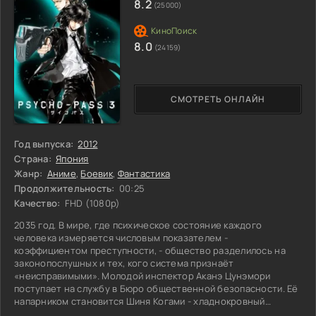
8.2
(25000)
8.0
(24159)
СМОТРЕТЬ ОНЛАЙН
Год выпуска:
2012
Страна:
Япония
Жанр:
Аниме
,
Боевик
,
Фантастика
Продолжительность:
00:25
Качество:
FHD (1080p)
2035 год. В мире, где психическое состояние каждого
человека измеряется числовым показателем -
коэффициентом преступности, - общество разделилось на
законопослушных и тех, кого система признаёт
«неисправимыми». Молодой инспектор Аканэ Цунэмори
поступает на службу в Бюро общественной безопасности. Её
напарником становится Шиня Когами - хладнокровный
«исполнитель», сам когда-то признанный