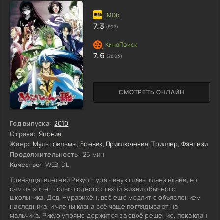
7.3
(897)
7.6
(2803)
СМОТРЕТЬ ОНЛАЙН
Год выпуска:
2010
Страна:
Япония
Жанр:
Мультфильмы
,
Боевик
,
Приключения
,
Триллер
,
Фэнтези
Продолжительность:
25 мин
Качество:
WEB-DL
Тринадцатилетний Рикуо Нура - внук главы клана ёкаев, но
сам он хочет только одного: тихой жизни обычного
школьника. Дед, Нурарихён, всё ещё медлит с объявлением
наследника, и члены клана всё чаще поглядывают на
мальчика. Рикуо упрямо держится за своё решение, пока клан