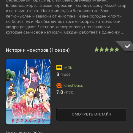
Владелец мёртв, а вещь переходит к следующему. Михай стар
и сентиментален. Наото молода и безжалостна. Бадо
легкомыслен и зависим от никотина. Гейне холоден и почти
не берёт пули. Их объединяет только смерть, которую они
щедро раздают. Четверо киллеров живут по правилам,
которые сами себе написали. Каждый работает в одиночку,
пока череда заказов не
100
1
2
3
4
5
Истории монстров (1 сезон)
8
(7400)
7.8
(9155)
СМОТРЕТЬ ОНЛАЙН
Год выпуска:
2009