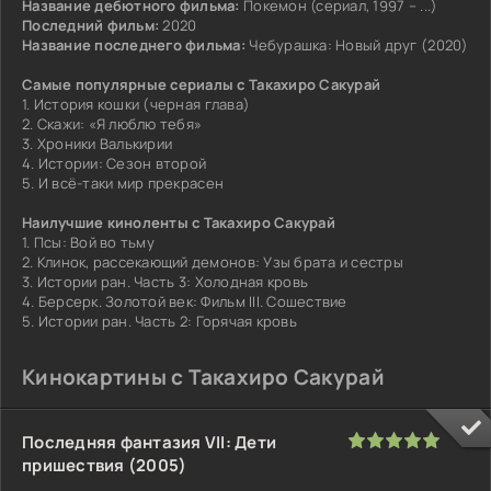
Название дебютного фильма:
Покемон (сериал, 1997 – ...)
Последний фильм:
2020
Название последнего фильма:
Чебурашка: Новый друг (2020)
Самые популярные сериалы с Такахиро Сакурай
1. История кошки (черная глава)
2. Скажи: «Я люблю тебя»
3. Хроники Валькирии
4. Истории: Сезон второй
5. И всё-таки мир прекрасен
Наилучшие киноленты с Такахиро Сакурай
1. Псы: Вой во тьму
2. Клинок, рассекающий демонов: Узы брата и сестры
3. Истории ран. Часть 3: Холодная кровь
4. Берсерк. Золотой век: Фильм III. Сошествие
5. Истории ран. Часть 2: Горячая кровь
Кинокартины с Такахиро Сакурай
100
1
2
3
4
5
Последняя фантазия VII: Дети
пришествия (2005)