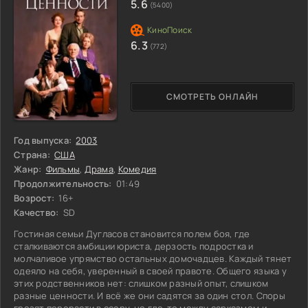
5.6
(5400)
6.3
(772)
СМОТРЕТЬ ОНЛАЙН
Год выпуска:
2003
Страна:
США
Жанр:
Фильмы
,
Драма
,
Комедия
Продолжительность:
01:49
Возрост:
16+
Качество:
SD
Гостиная семьи Дугласов становится полем боя, где
сталкиваются амбиции юриста, дерзость подростка и
молчаливое упрямство остальных домочадцев. Каждый тянет
одеяло на себя, уверенный в своей правоте. Общего языка у
этих родственников нет: слишком разный опыт, слишком
разные ценности. И всё же они садятся за один стол. Споры
грозят перерасти в ссору, но где-то между сарказмом и