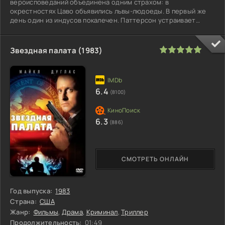
вероисповеданий объединена одним страхом: в
окрестностях Цаво объявились львы-людоеды. В первый же
день один из индусов покалечен. Паттерсон устраивает
засаду и убивает льва -
100
1
2
3
4
5
Звездная палата (1983)
6.4
(8100)
6.3
(886)
СМОТРЕТЬ ОНЛАЙН
Год выпуска:
1983
Страна:
США
Жанр:
Фильмы
,
Драма
,
Криминал
,
Триллер
Продолжительность:
01:49