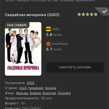
обидой
100
1
2
3
4
5
Свадебная вечеринка (2003)
FHD (1080P)
5.8
(18000)
6.7
(14629)
СМОТРЕТЬ ОНЛАЙН
Год выпуска:
2003
Страна:
США
,
Германия
,
Канада
Жанр:
Фильмы
,
Боевик
,
Комедия
,
Триллер
Продолжительность:
98 мин.
Возрост:
16+
Качество:
FHD (1080p)