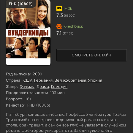
FHD (1080P)
7.3
(68000)
7.1
(17455)
СМОТРЕТЬ ОНЛАЙН
Год выпуска:
2000
Страна:
США
,
Германия
,
Великобритания
,
Япония
Жанр:
Фильмы
,
Драма
,
Комедия
Продолжительность:
103 мин.
Возрост:
16+
Качество:
FHD (1080p)
Питтсбург, конец девяностых. Профессор литературы Грэйди
Трипп живёт по инерции: недописанный роман пылится в
столе, брак трещит, а сам он всё глубже увязает в служебном
романе с ректором университета. За один уик-энд его