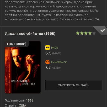
представлять страну на Олимпийских играх, а дома брак
трещит, дети отворачиваются. Надежда одна: спортивный
триумф вернёт утраченное уважение и склеит семью. Майкл
едет на соревнования, будто на последний рубеж, за
которым либо всё наладится, либо рухнет окончательно. Он
выкладывается на
80
1
2
3
4
5
Идеальное убийство (1998)
FHD (1080P)
6.5
(96000)
7.3
(45380)
СМОТРЕТЬ ОНЛАЙН
Год выпуска:
1998
Страна:
США