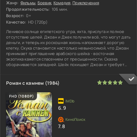
Жанр:
Фильмы
,
Боевик
,
Комедия
,
Приключения
Продолжительность:
106 мин.
Возрост:
0+
Качество:
HD (720p)
Ленивое солнце египетского утра, яхта, прислуга и полное
отсутствие целей. Джоан и Джек получили всё, что могут дать
деньги, и теперь их роскошная жизнь напоминает дорогую
клетку. Скука становится настолько невыносимой, что Джоан
принимает приглашение арабского шейха - восточная
экзотика кажется спасением от пресыщенности. Сказка
оборачивается западней. Шейх похищает Джоан и требует
выкуп:
100
1
2
3
4
5
Роман с камнем (1984)
FHD (1080P)
6.9
7.8