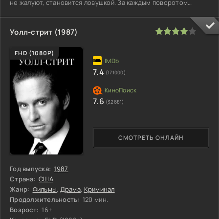
не жалуют, становится ловушкой. За каждым поворотом
может ждать засада,
80
1
2
3
4
5
Уолл-стрит (1987)
FHD (1080P)
7.4
(171000)
7.6
(32681)
СМОТРЕТЬ ОНЛАЙН
Год выпуска:
1987
Страна:
США
Жанр:
Фильмы
,
Драма
,
Криминал
Продолжительность:
120 мин.
Возрост:
16+