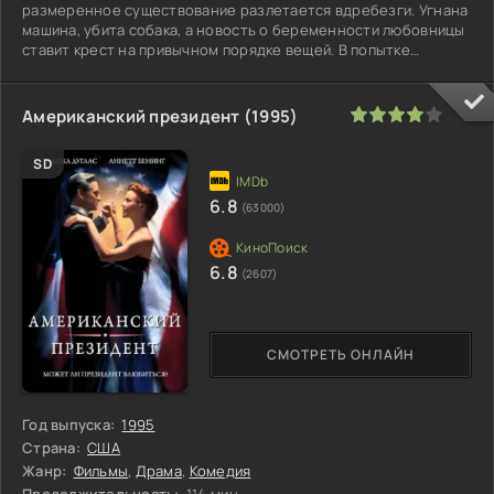
размеренное существование разлетается вдребезги. Угнана
машина, убита собака, а новость о беременности любовницы
ставит крест на привычном порядке вещей. В попытке
собрать
80
1
2
3
4
5
Американский президент (1995)
SD
6.8
(63000)
6.8
(2607)
СМОТРЕТЬ ОНЛАЙН
Год выпуска:
1995
Страна:
США
Жанр:
Фильмы
,
Драма
,
Комедия
Продолжительность:
114 мин.