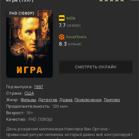
FHD (1080P)
7.7
(456000)
8.3
(476448)
СМОТРЕТЬ ОНЛАЙН
Год выпуска:
1997
Страна:
США
Жанр:
Фильмы
,
Детектив
,
Драма
,
Приключения
,
Триллер
Продолжительность:
129 мин.
Возрост:
16+
Качество:
FHD (1080p)
День рождения миллионера Николаса Ван Ортона -
привычный ритуал человека, который давно всё контролирует