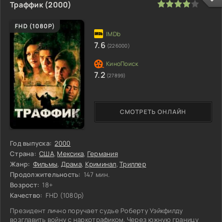
80
1
2
3
4
5
Траффик (2000)
FHD (1080P)
7.6
(226000)
7.2
(27899)
СМОТРЕТЬ ОНЛАЙН
Год выпуска:
2000
Страна:
США
,
Мексика
,
Германия
Жанр:
Фильмы
,
Драма
,
Криминал
,
Триллер
Продолжительность:
147 мин.
Возрост:
18+
Качество:
FHD (1080p)
Президент лично поручает судье Роберту Уэйкфилду
возглавить войну с наркотрафиком. Через южную границу