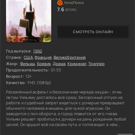
7.6
(67335)
СМОТРЕТЬ ОНЛАЙН
Год выпуска:
1992
Страна:
США
,
Франция
,
Великобритания
Жанр:
Фильмы
,
Боевик
,
Драма
,
Криминал
,
Триллер
Продолжительность:
01:53
Возрост:
12+
Качество:
FHD (1080p)
Раскалённый асфальт и бесконечная череда неудач - этим
летом Уильяму досталось всё сразу. Бессрочный отпуск на
работе и судебный запрет видеться с дочерью превращают
обычного человека в мишень для чужой агрессии. Он
заводится с пол-оборота, и город плавится от его гнева.
Уильям решает пробиться к дочери на день рождения любой
ценой. Он крушит всё на своём пути, и толпа видит в нём
маньяка,