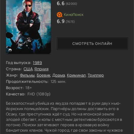
6.6
(62000)
6.9
(7673)
СМОТРЕТЬ ОНЛАЙН
Год выпуска:
1989
Страна:
США
,
Япония
Жанр:
Фильмы
,
Боевик
,
Драма
,
Криминал
,
Триллер
Продолжительность:
125 мин.
Возрост:
18+
Качество:
FHD (1080p)
Безжалостный убийца из якудза попадает в руки двух нью-
йоркских полицейских. Партнёры должны доставить его в
Осаку, где преступника ждёт суд. Но на японской земле
злодей сбегает, и копы с местным детективом бросаются в
погоню. Поиски затягивают героев в кровавую войну
бандитских кланов. Чужой город, где свои законы и чужаков