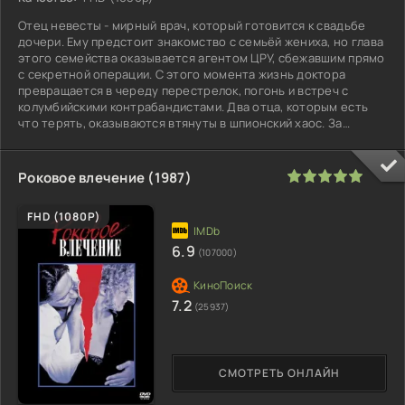
Отец невесты - мирный врач, который готовится к свадьбе
дочери. Ему предстоит знакомство с семьёй жениха, но глава
этого семейства оказывается агентом ЦРУ, сбежавшим прямо
с секретной операции. С этого момента жизнь доктора
превращается в череду перестрелок, погонь и встреч с
колумбийскими контрабандистами. Два отца, которым есть
что терять, оказываются втянуты в шпионский хаос. За
плечами одного
100
1
2
3
4
5
Роковое влечение (1987)
FHD (1080P)
6.9
(107000)
7.2
(25937)
СМОТРЕТЬ ОНЛАЙН