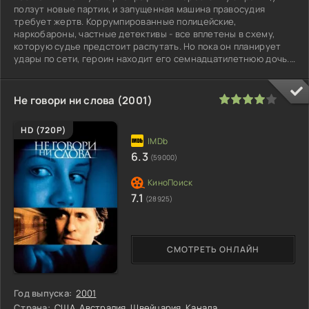
ползут новые партии, и запущенная машина правосудия
требует жертв. Коррумпированные полицейские,
наркобароны, частные детективы - все вплетены в схему,
которую судье предстоит распутать. Но пока он планирует
удары по сети, героин находит его семнадцатилетнюю дочь.
Семья превращается в поле боя,
80
1
2
3
4
5
Не говори ни слова (2001)
HD (720P)
6.3
(59000)
7.1
(28925)
СМОТРЕТЬ ОНЛАЙН
Год выпуска:
2001
Страна:
США
,
Австралия
,
Швейцария
,
Канада