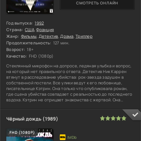
СМОТРЕТЬ ОНЛАЙН
Год выпуска:
1992
Страна:
США
,
Франция
Жанр:
Фильмы
,
Детектив
,
Драма
,
Триллер
Продолжительность:
127 мин.
Возрост:
18+
Качество:
FHD (1080p)
Стеклянный микрофон на допросе, ледяная улыбка и вопрос,
на который нет правильного ответа. Детектив Ник Каррен
втянут в расследование убийства: рок-звезда задушен в
собственной постели. Все улики ведут к его любовнице,
писательнице Кэтрин. Она только что опубликовала роман,
где сцена убийства совпадает с реальностью до последнего
вздоха. Кэтрин не отрицает знакомства с жертвой. Она
играет с
100
1
2
3
4
5
Чёрный дождь (1989)
FHD (1080P)