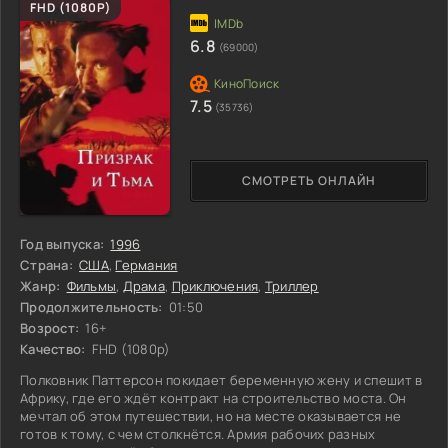
FHD (1080P)
6.8
(69000)
7.5
(35736)
СМОТРЕТЬ ОНЛАЙН
Год выпуска:
1996
Страна:
США
,
Германия
Жанр:
Фильмы
,
Драма
,
Приключения
,
Триллер
Продолжительность:
01:50
Возрост:
16+
Качество:
FHD (1080p)
Полковник Паттерсон покидает беременную жену и спешит в
Африку, где его ждёт контракт на строительство моста. Он
мечтал об этом путешествии, но на месте оказывается не
готов к тому, с чем столкнётся. Армия рабочих разных