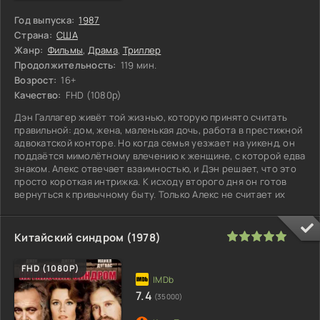
Год выпуска:
1987
Страна:
США
Жанр:
Фильмы
,
Драма
,
Триллер
Продолжительность:
119 мин.
Возрост:
16+
Качество:
FHD (1080p)
Дэн Галлагер живёт той жизнью, которую принято считать
правильной: дом, жена, маленькая дочь, работа в престижной
адвокатской конторе. Но когда семья уезжает на уикенд, он
поддаётся мимолётному влечению к женщине, с которой едва
знаком. Алекс отвечает взаимностью, и Дэн решает, что это
просто короткая интрижка. К исходу второго дня он готов
вернуться к привычному быту. Только Алекс не считает их
100
1
2
3
4
5
Китайский синдром (1978)
FHD (1080P)
7.4
(35000)