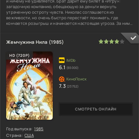
и ничему не удивляется. Брат дарит ему билет в «Игру»:
загадочную компанию, обещающую за деньги вернуть
утраченную остроту чувств. Николас соглашается из
вежливости, но очень быстро перестаёт понимать, где
кончается розыгрыш и начинается настоящая угроза. За ним
следят, его банковские счета
80
1
2
3
4
5
Жемчужина Нила (1985)
HD (720P)
6.1
(65000)
7.3
(23752)
СМОТРЕТЬ ОНЛАЙН
Год выпуска:
1985
Страна:
США