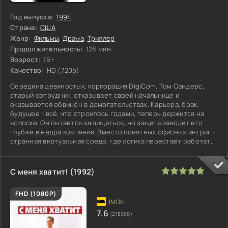
Год выпуска:
1994
Страна:
США
Жанр:
Фильмы
,
Драма
,
Триллер
Продолжительность:
128 мин.
Возрост:
16+
Качество:
HD (720p)
Середина девяностых, корпорация DigiCom. Том Сандерс,
старый сотрудник, отказывает своей начальнице и
оказывается обвинён в домогательствах. Карьера, брак,
будущее - всё, что строилось годами, теперь держится на
волоске. Он пытается защищаться, но защита заводит его
глубже в недра компании. Вместо понятных офисных интриг -
странная виртуальная среда, где логика перестаёт работать,
а система
100
1
2
3
4
5
С меня хватит! (1992)
FHD (1080P)
7.6
(218000)