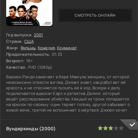
СМОТРЕТЬ ОНЛАЙН
Год выпуска:
2001
Страна:
США
Жанр:
Фильмы
,
Комедия
,
Криминал
Продолжительность:
01:33
Возрост:
16+
Качество:
FHD (1080p)
Бармен Рэнди замечает в баре Маккула женщину, от которой
невозможно отвести взгляд. Джюел знает, как работает её
красота, и не стесняется пускать её в ход. Вскоре к делу
подключаются адвокат Карл и детектив Делинг, который
ведёт расследование убийства. Каждый из троих попадается
на крючок по-своему: один теряет голову, другой забывает о
живой жене, третий не вспоминает о мёртвой. Джюел хочет
60
1
2
3
4
5
Вундеркинды (2000)