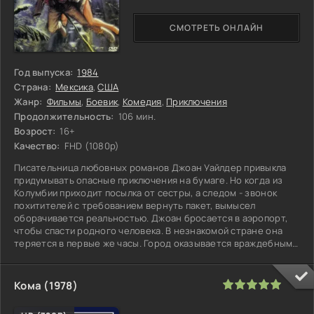
СМОТРЕТЬ ОНЛАЙН
Год выпуска:
1984
Страна:
Мексика
,
США
Жанр:
Фильмы
,
Боевик
,
Комедия
,
Приключения
Продолжительность:
106 мин.
Возрост:
16+
Качество:
FHD (1080p)
Писательница любовных романов Джоан Уайлдер привыкла
придумывать опасные приключения на бумаге. Но когда из
Колумбии приходит посылка от сестры, а следом - звонок
похитителей с требованием вернуть пакет, вымысел
оборачивается реальностью. Джоан бросается в аэропорт,
чтобы спасти родного человека. В незнакомой стране она
теряется в первые же часы. Город оказывается враждебным,
и попытка убийства
100
1
2
3
4
5
Кома (1978)