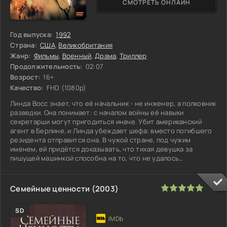
СМОТРЕТЬ ОНЛАЙН
Год выпуска:
1992
Страна:
США
,
Великобритания
Жанр:
Фильмы
,
Военный
,
Драма
,
Триллер
Продолжительность:
02:07
Возрост:
16+
Качество:
FHD (1080p)
Линда Восс знает, что её начальник - не инженер, а полковник
разведки. Она понимает: с началом войны её навыки
секретарши могут пригодиться иначе. Убит американский
агент в Берлине, и Линда убеждает шефа: вместо погибшего
резидента отправится она. В чужой стране, под чужим
именем, ей придётся доказывать, что тихая девушка за
пишущей машинкой способна на то, что не удалось
профессионалу. Каждое
100
1
2
3
4
5
Семейные ценности (2003)
SD