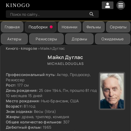
KINOGO
Главная
Подборки
Новинки
Фильмы
Сериалы
Актеры
Режиссеры
Дорамы
Ожидаемые
Киного - kinogo.ke
» Майкл Дуглас
Майкл Дуглас
MICHAEL DOUGLAS
Профессиональный путь:
Актер, Продюсер,
Режиссер
Рост:
177 см
День рождения:
25 сен 1944, Пн, прошло 81 год
10 месяцев 15 дней
Место рождения:
Нью-Брансвик, США
Возраст:
81 год
Знак зодиака:
Весы (libra)
Жанры:
драма, триллер, комедия
Общее количество фильмов:
307
Дебютный фильм:
1965