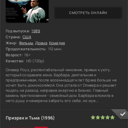
СМОТРЕТЬ ОНЛАЙН
Год выпуска:
1989
Страна:
США
Жанр:
Фильмы
,
Драма
,
Комедия
Продолжительность:
112 мин.
Возрост:
16+
Качество:
HD (720p)
Оливер Роуз, респектабельный чиновник, привык к уюту,
который создавала жена. Барбара, деятельная и
предприимчивая, после восемнадцати лет брака больше не
хочет быть домохозяйкой. Она устала от Оливера и решает
подать на развод, направив энергию в бизнес. Главный
камень преткновения - семейный дом. Барбара вложила в
него душу и намерена забрать его себе, но муж
категорически против. Она делит дом
100
1
2
3
4
5
Призрак и Тьма (1996)