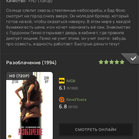
Качество:
FHD (1080p)
Солнце слепит сквозь стеклянные небоскребы, и Бад Фокс
смотрит на город снизу вверх. Он молодой брокер, который
готов на всё, чтобы оказаться наверху. В этом мире у каждой
бумажки есть цена, и он хочет назначать её сам. Знакомство
с Гордоном Гекко открывает дверь в кабинет, где правила
диктует хищник. Гекко не учит этике, он учит охоте: забудь
про совесть, жадность работает. Быстрые деньги текут
100
1
2
3
4
5
Разоблачение (1994)
HD (720P)
6.1
(57000)
6.8
(9732)
СМОТРЕТЬ ОНЛАЙН