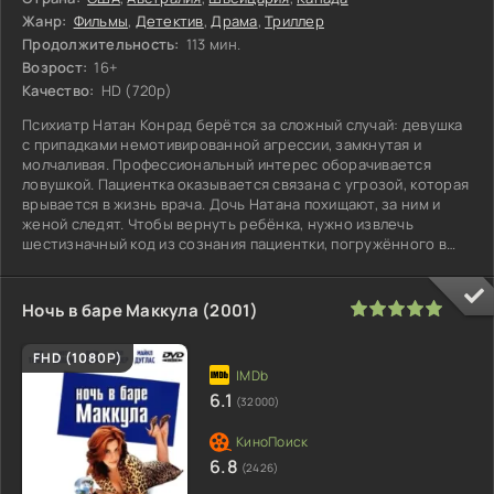
Жанр:
Фильмы
,
Детектив
,
Драма
,
Триллер
Продолжительность:
113 мин.
Возрост:
16+
Качество:
HD (720p)
Психиатр Натан Конрад берётся за сложный случай: девушка
с припадками немотивированной агрессии, замкнутая и
молчаливая. Профессиональный интерес оборачивается
ловушкой. Пациентка оказывается связана с угрозой, которая
врывается в жизнь врача. Дочь Натана похищают, за ним и
женой следят. Чтобы вернуть ребёнка, нужно извлечь
шестизначный код из сознания пациентки, погружённого в
туман болезни. Но
100
1
2
3
4
5
Ночь в баре Маккула (2001)
FHD (1080P)
6.1
(32000)
6.8
(2426)