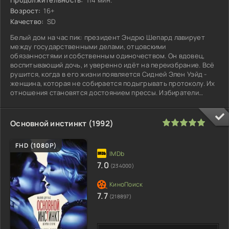
Возрост:
16+
Качество:
SD
Белый дом на час пик: президент Эндрю Шепард лавирует
между государственными делами, отцовскими
обязанностями и собственным одиночеством. Он вдовец,
воспитывающий дочь, и уверенно идёт на переизбрание. Всё
рушится, когда в его жизни появляется Сидней Элен Уэйд -
женщина, которая не собирается подыгрывать протоколу. Их
отношения становятся достоянием прессы. Избиратели
начинают сомневаться: может
100
1
2
3
4
5
Основной инстинкт (1992)
FHD (1080P)
7.0
(234000)
7.7
(218897)