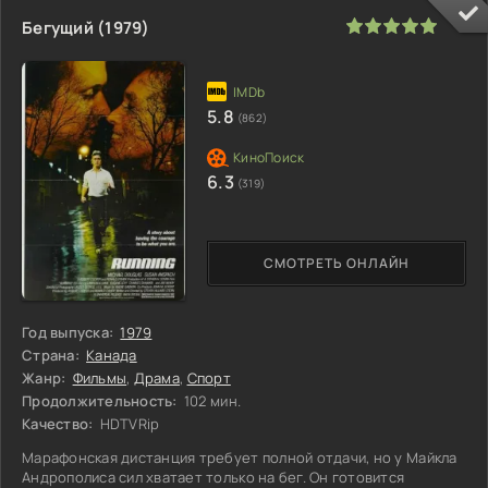
100
1
2
3
4
5
Бегущий (1979)
5.8
(862)
6.3
(319)
СМОТРЕТЬ ОНЛАЙН
Год выпуска:
1979
Страна:
Канада
Жанр:
Фильмы
,
Драма
,
Спорт
Продолжительность:
102 мин.
Качество:
HDTVRip
Марафонская дистанция требует полной отдачи, но у Майкла
Андрополиса сил хватает только на бег. Он готовится