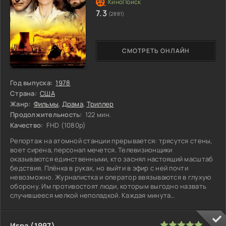
7.3
(2881)
СМОТРЕТЬ ОНЛАЙН
Год выпуска:
1978
Страна:
США
Жанр:
Фильмы
,
Драма
,
Триллер
Продолжительность:
122 мин.
Качество:
FHD (1080p)
Репортаж на атомной станции прерывается: трясутся стены,
воет сирена, персонал мечется. Телевизионщики
оказываются единственными, кто заснял настоящий масштаб
бедствия. Плёнка в руках, но выйти в эфир с ней почти
невозможно. Журналистка и оператор ввязываются в глухую
оборону. Им противостоят люди, которым выгодно назвать
случившееся мелкой неполадкой. Каждая минута
промедления - упущенный шанс
100
1
2
3
4
5
Игра (1997)