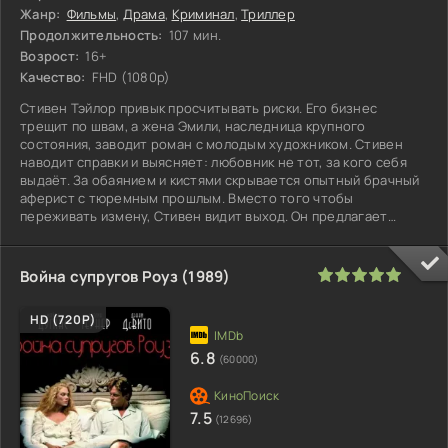
Жанр:
Фильмы
,
Драма
,
Криминал
,
Триллер
Продолжительность:
107 мин.
Возрост:
16+
Качество:
FHD (1080p)
Стивен Тэйлор привык просчитывать риски. Его бизнес
трещит по швам, а жена Эмили, наследница крупного
состояния, заводит роман с молодым художником. Стивен
наводит справки и выясняет: любовник не тот, за кого себя
выдаёт. За обаянием и кистями скрывается опытный брачный
аферист с тюремным прошлым. Вместо того чтобы
переживать измену, Стивен видит выход. Он предлагает
Дэвиду сделку: полмиллиона
100
1
2
3
4
5
Война супругов Роуз (1989)
HD (720P)
6.8
(60000)
7.5
(12696)