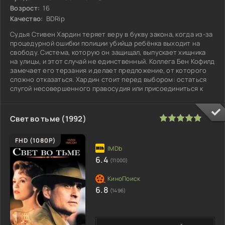
Возрост:
16
Качество:
BDRip
Судья Стивен Хардин теряет веру в букву закона, когда из-за
процедурной ошибки полиции убийца ребёнка выходит на
свободу. Система, которую он защищал, выпускает хищника
на улицы, и этот случай не единственный. Коллега Бен Кофилд
замечает его терзания и делает предложение, от которого
сложно отказаться. Хардин стоит перед выбором: остаться
слугой несовершенного правосудия или присоединиться к
100
1
2
3
4
5
Свет во тьме (1992)
FHD (1080P)
6.4
(11000)
6.8
(1496)