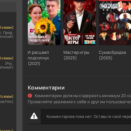
1 сезон)
с. Проф.
олосый)
И расцвел
Мастер игры
Сумасбродка
подсолнух
(2025)
(2005)
1 сезон)
(2021)
(Рус.
альный)
Комментарии
Комментарии должны содержать минимум 20 с
2 сезон)
Проявляйте уважение к себе и другим пользовате
old Film)
Комментариев пока нет. Оставьте свой пер
2 сезон)