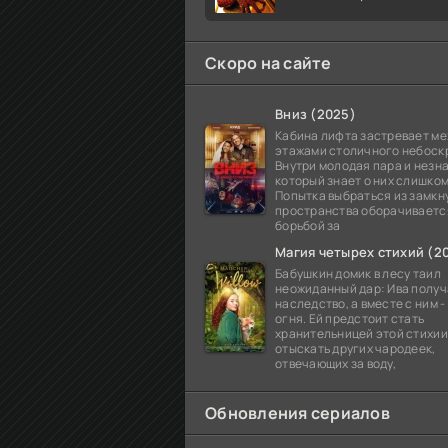
Скоро на сайте
Вниз (2025)
Кабина лифта застревает м
этажами столичного небоск
Внутри молодая пара и незн
который знает о них слишком
Попытка выбраться из замкн
пространства оборачиваетс
борьбой за
Магия четырех стихий (2
Бабушкин домик в лесу таил
неожиданный дар: Ива получа
наследство, а вместе с ним 
огня. Ей предстоит стать
хранительницей этой стихии
отыскать других чародеек,
отвечающих за воду,
Обновления сериалов