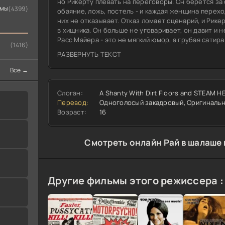
но Рикерту плевать на переговоры. Он берётся за
ьмы
(4399)
обаяние, ложь, постель - и каждая женщина переходит на ег
них не отказывает. Отказ ломает сценарий, и Рик
в хищника. Он больше не уговаривает, он давит и не соб
Расс Майера - это не мягкий юмор, а грубая сатир
(1416)
пустыни. Рикерт перестаёт улыбаться и делает по
РАЗВЕРНУТЬ ТЕКСТ
оставляет ранчо ни единого шанса.
Все →
Слоган:
A Shanty With Dirt Floors and STEAM H
Перевод:
Одноголосый закадровый, Оригиналь
Возраст:
16
Cмотреть онлайн Рай в шалаше 
Другие фильмы этого режиссера :
я