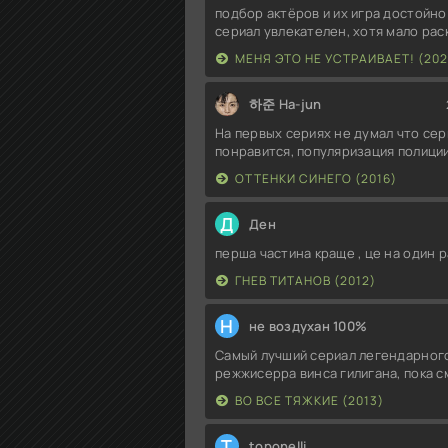
подбор актёров и их игра достойно
сериал увлекателен, хотя мало ра
МЕНЯ ЭТО НЕ УСТРАИВАЕТ! (202
하준 Ha-jun
На первых сериях не думал что сер
понравится, популяризация полиции
ОТТЕНКИ СИНЕГО (2016)
Д
Ден
перша частина краще , це на один р
ГНЕВ ТИТАНОВ (2012)
Н
не воздухан 100%
Самый лучший сериал легендарног
режжисерра винса гилигана, пока 
ВО ВСЕ ТЯЖКИЕ (2013)
T
toponelli