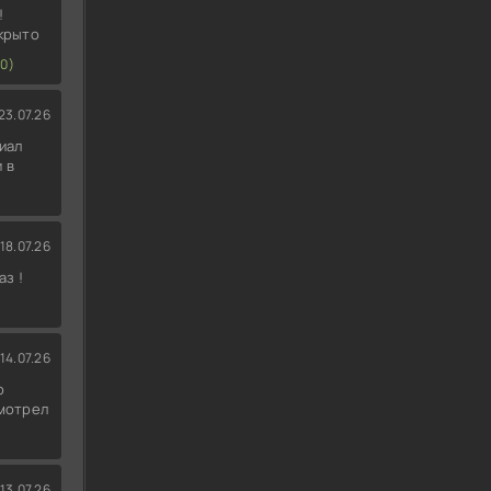
!
скрыто
0)
23.07.26
иал
 в
18.07.26
аз !
14.07.26
о
смотрел
13.07.26