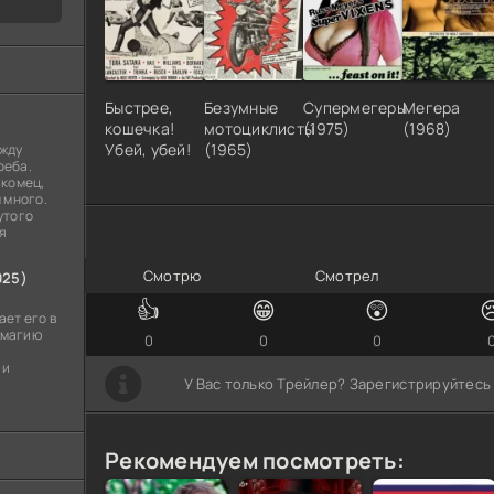
Быстрее,
Безумные
Супермегеры
Мегера
кошечка!
мотоциклисты
(1975)
(1968)
Убей, убей!
(1965)
ежду
реба.
акомец,
 много.
утого
я
100
1
Смотрю
Смотрел
025)
👍
😁
😲

ет его в
- магию
0
0
0
 и
У Вас только Трейлер? Зарегистрируйтесь
Рекомендуем посмотреть: