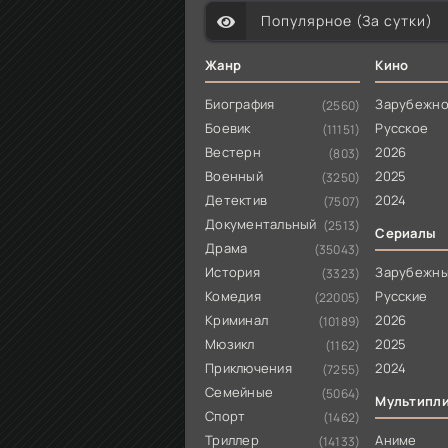
Популярное (За сутки)
Жанр
Кино
Биография
Зарубежн
(2560)
Боевик
Русское
(11151)
Вестерн
2026
(803)
Военный
2025
(3250)
Детектив
2024
(7507)
Документальный
(2513)
Сериалы
Драма
(35043)
История
Зарубежн
(3323)
Комедия
Русские
(22005)
Криминал
2026
(10189)
Мюзикл
2025
(1162)
Приключения
2024
(7255)
Семейные
(5064)
Мультипл
Спорт
(1462)
Триллер
Аниме
(14133)