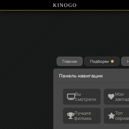
KINOGO
Главная
Подборки
Панель навигации
Вы
Мои
смотрели
закла
Лучшие
Топ
фильмы
сериа