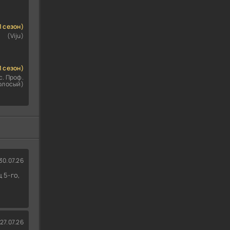
1 сезон)
(Viju)
1 сезон)
с. Проф.
олосый)
30.07.26
 5-го,
27.07.26