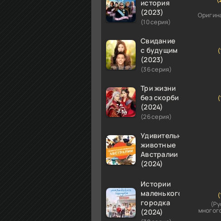
история
(2023)
Оригин
(10 серия)
Свидание
с будущим
(
(2023)
(36 серия)
Три жизни
без скорби
(
(2024)
(26 серия)
Удивительные
животные
Австралии
(2024)
Истории
маленького
(
городка
(Ру
многог
(2024)