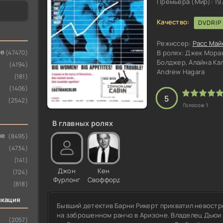
Премьера (Мир):
19
Качество:
DVDRIP
Режиссер:
Расс Май
ое
(47470)
В ролях:
Джек Моран
Болджер, Алайна Ка
(4194)
Andrew Hagara
(181)
(1406)
100
1
2
3
4
5
5
(2542)
Голосов:
1
В главных ролях
ые
(8495)
(4734)
(141)
Джон
Кен
(724)
Фурлонг
Своффорд
(818)
икация
Бывший детектив Барни Рикерт прихватил невост
на заброшенном ранчо в Аризоне. Владелец Дьюи 
(2057)