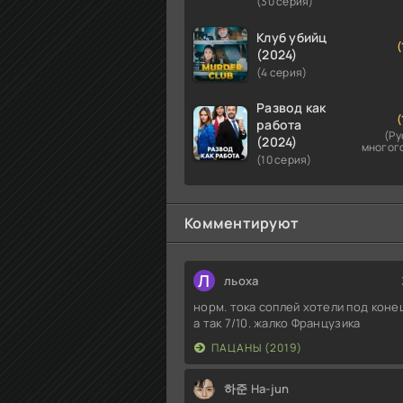
(30 серия)
Клуб убийц
(
(2024)
(4 серия)
Развод как
(
работа
(Ру
(2024)
многог
(10 серия)
Комментируют
Л
льоха
норм. тока соплей хотели под конец
а так 7/10. жалко Французика
ПАЦАНЫ (2019)
하준 Ha-jun