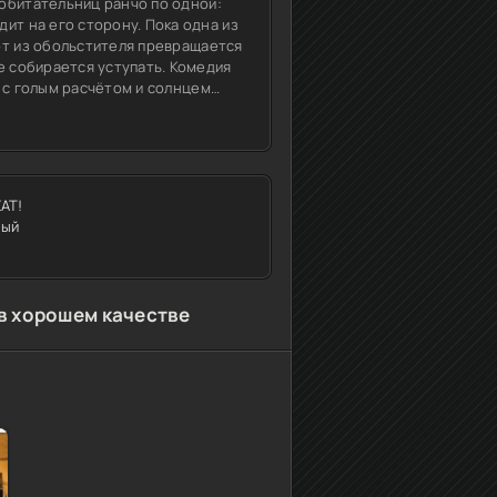
 обитательниц ранчо по одной:
о сторону. Пока одна из
ерт из обольстителя превращается
ирается уступать. Комедия
а с голым расчётом и солнцем
следний ход, который не
EAT!
ный
в хорошем качестве