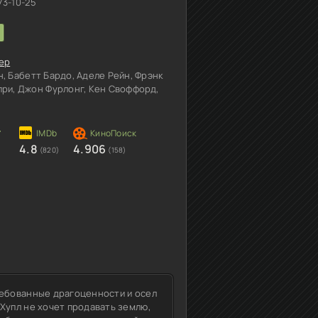
73-10-25
ер
, Бабетт Бардо, Аделе Рейн, Фрэнк
при, Джон Фурлонг, Кен Своффорд,
4.8
4.906
(820)
(158)
ребованные драгоценности и осел
Хупл не хочет продавать землю,