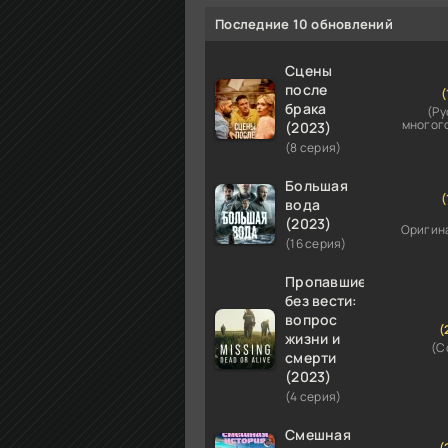
Последние 10 обновлений
Сцены
после
(
брака
(Ру
многог
(2023)
(8 серия)
Большая
(
вода
(2023)
Оригин
(16 серия)
Пропавшие
без вести:
вопрос
(
жизни и
(C
смерти
(2023)
(4 серия)
Смешная
(