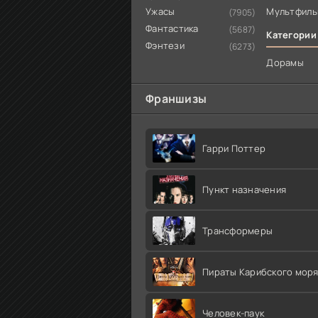
Ужасы
Мультфил
(7905)
Фантастика
(5687)
Категории
Фэнтези
(6273)
Дорамы
Франшизы
Гарри Поттер
Пункт назначения
Трансформеры
Пираты Карибского мор
Человек-паук