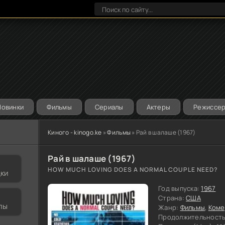
Новинки
Фильмы
Сериалы
Актеры
Режиссе
Киного - kinogo.ke
»
Фильмы
» Рай в шалаше (1967)
Рай в шалаше (1967)
HOW MUCH LOVING DOES A NORMAL COUPLE NEED?
дки
Год выпуска:
1967
Страна:
США
лы
Жанр:
Фильмы
,
Коме
Продолжительность