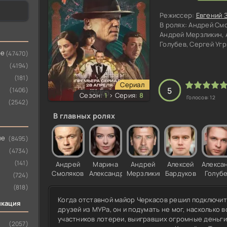
Режиссер:
Евгений 
В ролях:
Андрей Смо
Андрей Мерзликин, 
Голубев, Сергей Уг
ое
(47470)
(4194)
(181)
100
1
2
3
4
5
Сериал
5
(1406)
Сезон:
1
>
Серия:
8
Голосов:
12
(2542)
В главных ролях
ые
(8495)
(4734)
(141)
Андрей
Марина
Андрей
Алексей
Алекса
Смоляков
Александрова
Мерзликин
Бардуков
Голуб
(724)
(818)
Когда отставной майор Черкасов решил подключит
икация
друзей из МУРа, он и подумать не мог, насколько 
участников лотереи, выигравших огромные деньги,
(2057)