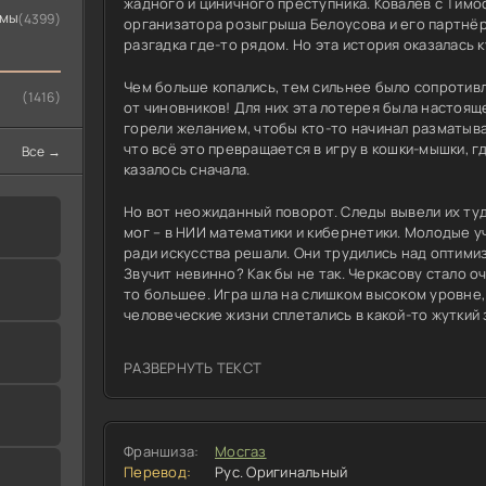
жадного и циничного преступника. Ковалёв с Тимо
ьмы
(4399)
организатора розыгрыша Белоусова и его партнёр
разгадка где-то рядом. Но эта история оказалась 
Чем больше копались, тем сильнее было сопротивл
(1416)
от чиновников! Для них эта лотерея была настоящ
горели желанием, чтобы кто-то начинал разматыват
что всё это превращается в игру в кошки-мышки, г
Все →
казалось сначала.
Но вот неожиданный поворот. Следы вывели их туд
мог – в НИИ математики и кибернетики. Молодые у
ради искусства решали. Они трудились над оптими
Звучит невинно? Как бы не так. Черкасову стало о
то большее. Игра шла на слишком высоком уровне, 
человеческие жизни сплетались в какой-то жуткий 
РАЗВЕРНУТЬ ТЕКСТ
я
Франшиза:
Мосгаз
Перевод:
Рус. Оригинальный