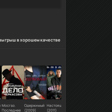
озыгрыш в хорошем качестве
й
Мосгаз.
Одержимый
Настоящие
Кавалеры
Сильнее
Последнее
(2009)
(2011)
морской
огня (2007