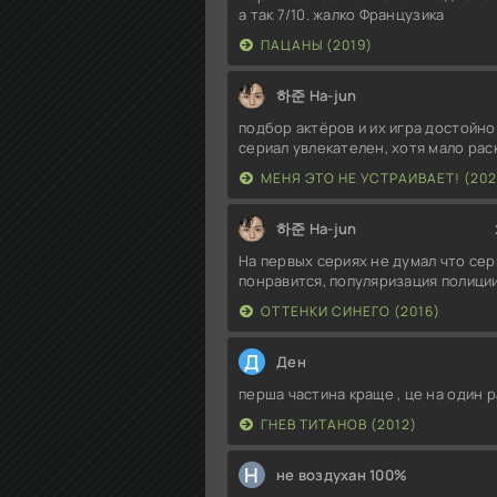
а так 7/10. жалко Французика
ПАЦАНЫ (2019)
하준 Ha-jun
подбор актёров и их игра достойно
сериал увлекателен, хотя мало ра
МЕНЯ ЭТО НЕ УСТРАИВАЕТ! (202
하준 Ha-jun
На первых сериях не думал что сер
понравится, популяризация полиции
ОТТЕНКИ СИНЕГО (2016)
Д
Ден
перша частина краще , це на один р
ГНЕВ ТИТАНОВ (2012)
Н
не воздухан 100%