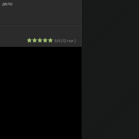
дело
звезды
(2003)
2
3
4
5
5/5
(
12
гол.)