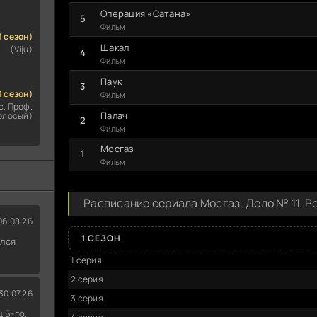
Операция «Сатана»
Фильм
1 сезон)
Шакал
(Viju)
Фильм
Паук
1 сезон)
Фильм
с. Проф.
Палач
олосый)
Фильм
Мосгаз
Фильм
Расписание сериала Мосгаз. Дело № 11. 
06.08.26
1 СЕЗОН
ился
1 серия
2 серия
30.07.26
3 серия
 5-го,