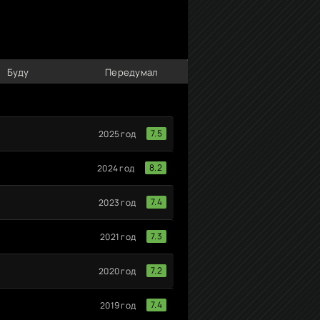
Буду
Передумал
7.5
2025 год
8.2
2024 год
7.4
2023 год
7.3
2021 год
7.2
2020 год
7.4
2019 год