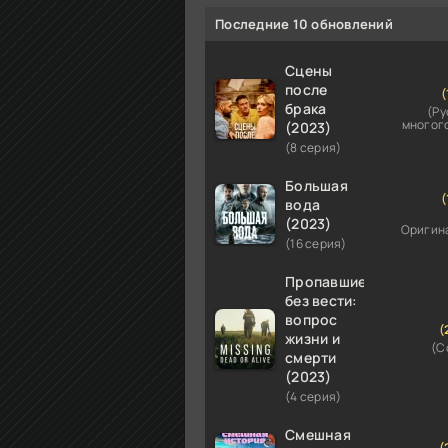
Последние 10 обновлений
Сцены
после
(
брака
(Ру
многог
(2023)
(8 серия)
Большая
(
вода
(2023)
Оригин
(16 серия)
Пропавшие
без вести:
вопрос
(
жизни и
(C
смерти
(2023)
(4 серия)
Смешная
(