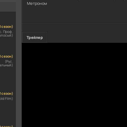
Метроном
1 сезон)
с. Проф.
олосый)
100
1
Трейлер
1 сезон)
(Рус.
альный)
2 сезон)
old Film)
2 сезон)