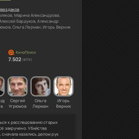
Звездаков
ляков, Марина Александрова,
Алексей Бардуков, Александр
рюмов, Ольга Лерман, Игорь Верник
7.502
(6773)
ндр
Сергей
Ольга
Игорь
ев
Угрюмов
Лерман
Верник
ься к расследованию старых
всё закручено. Убийства
 сначала казались делом рук