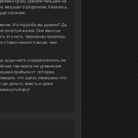
феевой сразу указали пальцем на
а, ведущего Шорохова. Казалось,
куда сложнее.
ение. И откуда бы вы думали? Да
ей золотой жилой. Они явно не
ь эту нить. Черкасову казалось,
де ставки намного выше, чем
а, куда никто и предположить не
чёные там вовсе не уравнения
зацией прибыли от лотереи.
чевидно, что здесь замешано что-
где деньги, власть и даже
замкнутый круг.