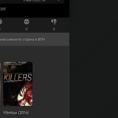
5 мая 2025, Пн
РИИ

😡
👎
0
0
0
 или смените страну в ВПН
Убийцы (2014)