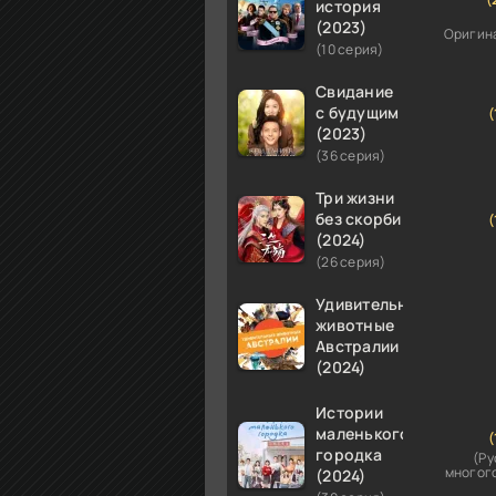
история
(2023)
Оригин
(10 серия)
Свидание
с будущим
(
(2023)
(36 серия)
Три жизни
без скорби
(
(2024)
(26 серия)
Удивительные
животные
Австралии
(2024)
Истории
маленького
(
городка
(Ру
многог
(2024)