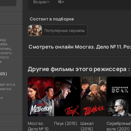
Возраст:
16+
Состоит в подборке
Популярные сериалы
ежду
реба.
Cмотреть онлайн Мосгаз. Дело № 11. Р
акомец,
 много.
утого
я
Другие фильмы этого режиссера :
025)
ет его в
- магию
 и
Мосгаз.
Паук (2015)
Шакал
Серебряны
Дело № 10.
(2016)
волк (2021)