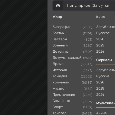
Популярное (За сутки)
Жанр
Кино
Биография
Зарубежн
(2560)
Боевик
Русское
(11151)
Вестерн
2026
(803)
Военный
2025
(3250)
Детектив
2024
(7507)
Документальный
(2513)
Сериалы
Драма
(35043)
История
Зарубежн
(3323)
Комедия
Русские
(22005)
Криминал
2026
(10189)
Мюзикл
2025
(1162)
Приключения
2024
(7255)
Семейные
(5064)
Мультипл
Спорт
(1462)
Триллер
Аниме
(14133)