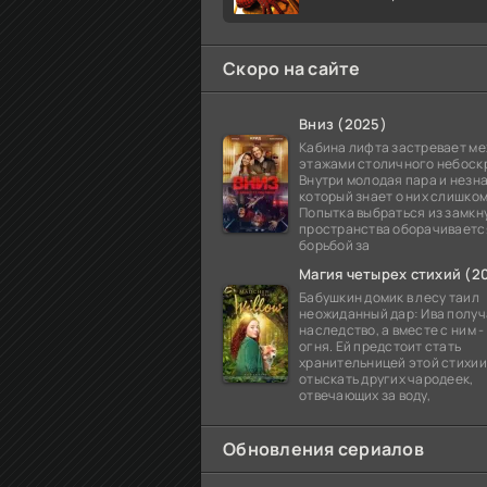
Скоро на сайте
Вниз (2025)
Кабина лифта застревает м
этажами столичного небоск
Внутри молодая пара и незн
который знает о них слишком
Попытка выбраться из замкн
пространства оборачиваетс
борьбой за
Магия четырех стихий (2
Бабушкин домик в лесу таил
неожиданный дар: Ива получа
наследство, а вместе с ним 
огня. Ей предстоит стать
хранительницей этой стихии
отыскать других чародеек,
отвечающих за воду,
Обновления сериалов