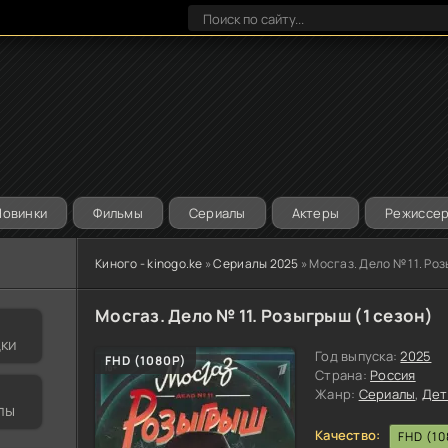
Новинки
Фильмы
Сериалы
Актеры
Режиссе
Киного - kinogo.ke
»
Сериалы 2025
» Мосгаз. Дело № 11. Ро
Мосгаз. Дело № 11. Розыгрыш (1 сезон)
дки
Год выпуска:
2025
FHD (1080P)
Страна:
Россия
Жанр:
Сериалы
,
Дет
лы
Качество:
FHD (10