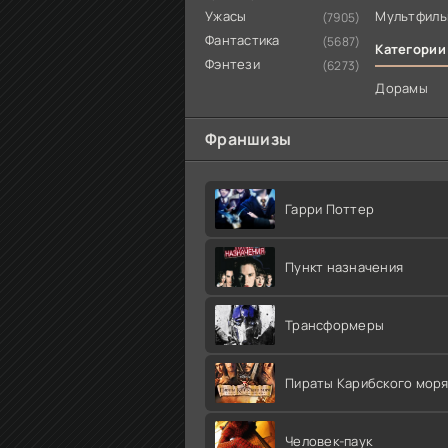
Ужасы
Мультфил
(7905)
Фантастика
(5687)
Категории
Фэнтези
(6273)
Дорамы
Франшизы
Гарри Поттер
Пункт назначения
Трансформеры
Пираты Карибского мор
Человек-паук