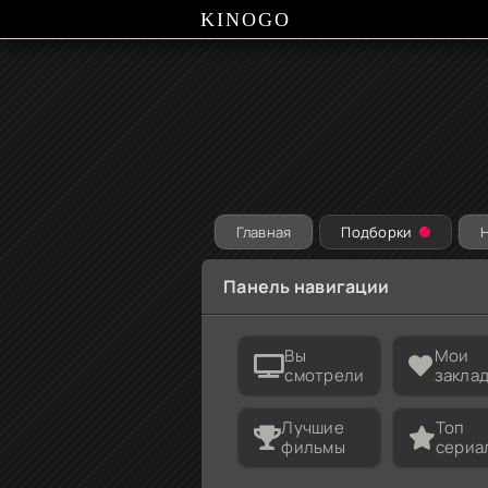
KINOGO
Главная
Подборки
Панель навигации
Вы
Мои
смотрели
закла
Лучшие
Топ
фильмы
сериа