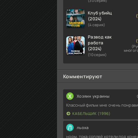
(30 серия)
Клуб убийц
(
(2024)
(4 серия)
Развод как
(
работа
(Ру
(2024)
многог
(10 серия)
Комментируют
Х
Хозяин украины
Классный фильм мне очень понрав
КАБЕЛЬЩИК (1996)
Л
льоха
норм. тока соплей хотели под конец