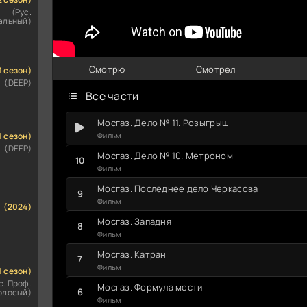
(Рус.
альный)
Смотрю
Смотрел
1 сезон)
(DEEP)
Все части
Мосгаз. Дело № 11. Розыгрыш
1 сезон)
Фильм
(DEEP)
Мосгаз. Дело № 10. Метроном
Фильм
Мосгаз. Последнее дело Черкасова
Фильм
(2024)
Мосгаз. Западня
Фильм
Мосгаз. Катран
Фильм
1 сезон)
с. Проф.
Мосгаз. Формула мести
олосый)
Фильм