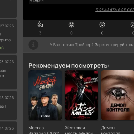
4 серия
ПОКАЗАТЬ ВСЕ СЕ
👍
😁
😲

27.07.26
3
0
0
!
скрыто
У Вас только Трейлер? Зарегистрируйтесь
0)
23.07.26
Рекомендуем посмотреть:
иал
 в
18.07.26
аз !
Мосгаз.
Жестокая
Демон
14.07.26
Западня (2021)
месть, Милли
контроля