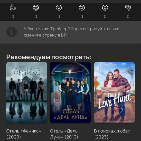
👍
😁
😲
😢
😡
👎
0
0
0
0
0
0
У Вас только Трейлер? Зарегистрируйтесь или
смените страну в ВПН
Рекомендуем посмотреть:
Отель «Феникс»
Отель «Дель
В поисках любви
(2020)
Луна» (2019)
(2023)