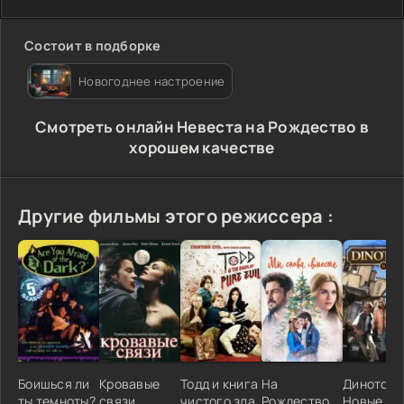
Состоит в подборке
Новогоднее настроение
Cмотреть онлайн Невеста на Рождество в
хорошем качестве
Другие фильмы этого режиссера :
Боишься ли
Кровавые
Тодд и книга
На
Динотопи
ты темноты?
связи
чистого зла
Рождество
Новые