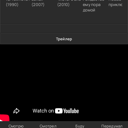
(1990)
(2007)
(2010)
ему пора
приключе
домой
Трейлер
Смотрю
Смотрел
Буду
Передумал