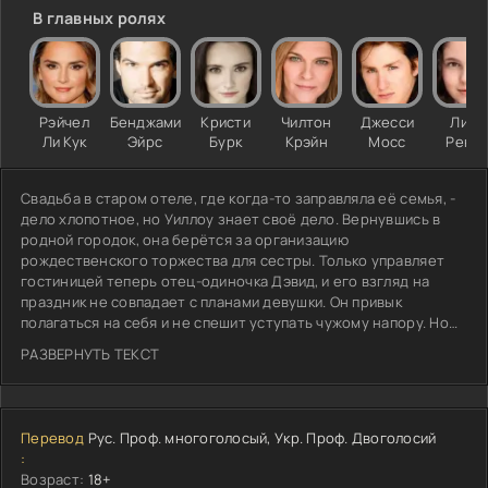
В главных ролях
Рэйчел
Бенджамин
Кристи
Чилтон
Джесси
Лина
Ли Кук
Эйрс
Бурк
Крэйн
Мосс
Ренн
Свадьба в старом отеле, где когда-то заправляла её семья, -
дело хлопотное, но Уиллоу знает своё дело. Вернувшись в
родной городок, она берётся за организацию
рождественского торжества для сестры. Только управляет
гостиницей теперь отец-одиночка Дэвид, и его взгляд на
праздник не совпадает с планами девушки. Он привык
полагаться на себя и не спешит уступать чужому напору. Но
мелочи общей подготовки - выбор ёлки, споры о меню -
РАЗВЕРНУТЬ ТЕКСТ
постепенно стирают границу между делом и чем-то тёплым.
Уиллоу уже знает, как украсить зал, и протягивает руку к
старой коробке с игрушками.
Перевод
Рус. Проф. многоголосый, Укр. Проф. Двоголосий
:
Возраст:
18+