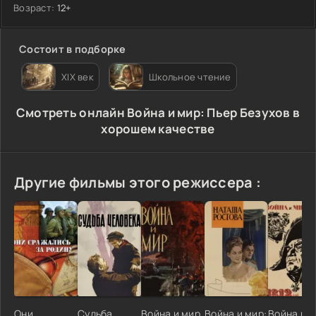
Возраст:
12+
Состоит в подборке
XIX век
Школьное чтение
Cмотреть онлайн Война и мир: Пьер Безухов в
хорошем качестве
Другие фильмы этого режиссера :
Они
Судьба
Война и мир
Война и мир:
Война и м