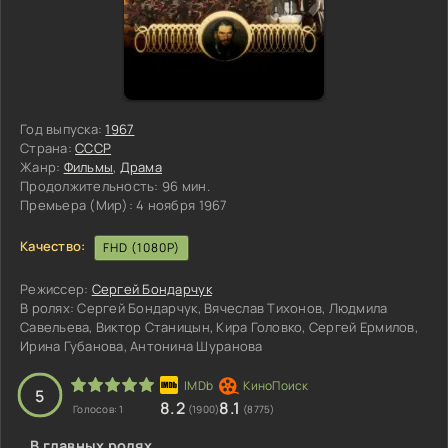
Год выпуска:
1967
Страна:
СССР
Жанр:
Фильмы
,
Драма
Продолжительность:
96 мин.
Премьера (Мир):
4 ноября 1967
Качество:
FHD (1080P)
Режиссер:
Сергей Бондарчук
В ролях:
Сергей Бондарчук, Вячеслав Тихонов, Людмила
Савельева, Виктор Станицын, Кира Головко, Сергей Ермилов,
Ирина Губанова, Антонина Шуранова
3
4
5
5
8.2
8.1
Голосов:
1
(1900)
(8775)
В главных ролях