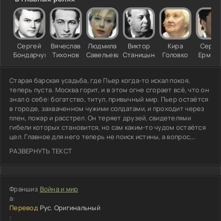
Сергей
Вячеслав
Людмила
Виктор
Кира
Серге
Бондарчук
Тихонов
Савельева
Станицын
Головко
Ермил
Старая барская усадьба, где Пьер когда-то искал покоя,
теперь пуста. Москва горит, и в этом огне сгорает всё, что он
знал о себе: богатство, титул, привычный мир. Пьер остаётся
в городе, захваченном чужими солдатами, и проходит через
плен, пожар и расстрел. Он теряет друзей, свидетелями
гибели которых становится, но сам каким-то чудом остаётся
цел. Главное для него теперь не поиск истины, а вопрос,
можно ли после всего этого снова верить в добро. Война
РАЗВЕРНУТЬ ТЕКСТ
отняла у него всё, кроме права выбирать, кем быть. И когда
пепелище начинает зарастать новой жизнью, Пьер встречает
Наташу. Он смотрит на неё и говорит: «Ведь как просто».
Франшиз
Война и мир
а:
Перевод
Рус. Оригинальный
: