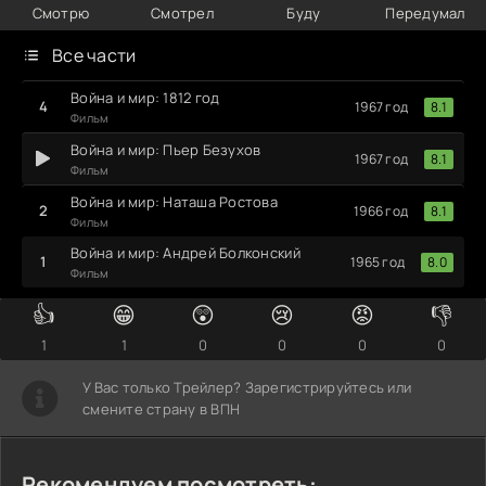
Смотрю
Смотрел
Буду
Передумал
Все части
Война и мир: 1812 год
8.1
1967 год
Фильм
Война и мир: Пьер Безухов
8.1
1967 год
Фильм
Война и мир: Наташа Ростова
8.1
1966 год
Фильм
Война и мир: Андрей Болконский
8.0
1965 год
Фильм
👍
😁
😲
😢
😡
👎
1
1
0
0
0
0
У Вас только Трейлер? Зарегистрируйтесь или
смените страну в ВПН
Рекомендуем посмотреть: