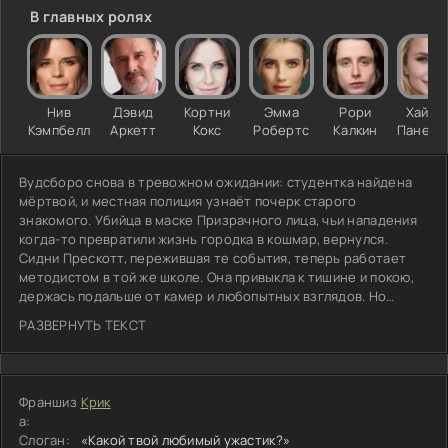
В главных ролях
Нив
Дэвид
Кортни
Эмма
Рори
Хайде
Кэмпбелл
Аркетт
Кокс
Робертс
Калкин
Панетт
Вудсборо снова в тревожном ожидании: студентка найдена
мёртвой, и местная полиция узнаёт почерк старого
знакомого. Убийца в маске Призрачного лица, чьи нападения
когда-то превратили жизнь городка в кошмар, вернулся.
Сидни Прескотт, пережившая те события, теперь работает
методистом в той же школе. Она привыкла к тишине и покою,
держась подальше от камер и любопытных взглядов. Но
новое убийство вынуждает её снова оглядываться через
РАЗВЕРНУТЬ ТЕКСТ
плечо. Правила игры знакомы, а противник явно рассчитывает
на эффект неожиданности. Каждый, кто окажется рядом,
становится мишенью. Сидни предстоит вспомнить, чему её
научило прошлое, и понять, кто стоит за новой резнёй.
Франшиз
Крик
Затянувшаяся пауза закончилась: маска снова надета.
а:
Слоган:
«Какой твой любимый ужастик?»