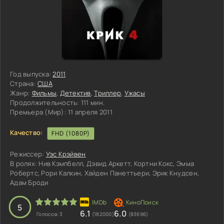
Год выпуска:
2011
Страна:
США
Жанр:
Фильмы
,
Детектив
,
Триллер
,
Ужасы
Продолжительность:
111 мин.
Премьера (Мир):
11 апреля 2011
Качество:
FHD (1080P)
Режиссер:
Уэс Крэйвен
В ролях:
Нив Кэмпбелл, Дэвид Аркетт, Кортни Кокс, Эмма
Робертс, Рори Калкин, Хайден Панеттьери, Эрик Кнудсен,
Адам Броди
3
4
5
5
6.1
6.0
Голосов:
3
(182000)
(83696)