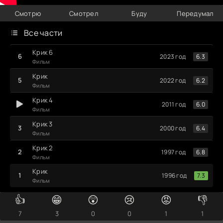
Смотрю
Смотрел
Буду
Передумал
Все части
Крик 6
6.3
2023 год
Фильм
Крик
6.2
2022 год
Фильм
Крик 4
6.0
2011 год
Фильм
Крик 3
6.4
2000 год
Фильм
Крик 2
6.8
1997 год
Фильм
Крик
7.3
1996 год
Фильм
👍
😁
😲
😢
😡
👎
7
3
0
0
1
1