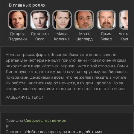
В главных ролях
Джаред
Дженсен
Миша
Марк
Джим
Алекса
Падалеки
Эклс
Коллинз
Шеппард
Бивер
Кэлве
Ночная трасса, фары «Шевроле Импала» и двое в салоне.
Братья Винчестеры не ищут приключений - приключения сами
находят их в виде мёртвых, вернувшихся с той стороны. Сэм и
Дин кочуют от одного жуткого случая к другому, разбираясь с
призраками, демонами и всем, что не желает лежать в могиле.
Их работа - чистить мир от нечисти, а их дом - дорога. Но за
каждым расследованием тянется тень прошлого: отец исчез,
охотясь на ту самую тварь, что убила мать. Братья спорят,
РАЗВЕРНУТЬ ТЕКСТ
злятся, но продолжают ехать в одной машине, потому что
друг за другом - единственное, что у них осталось. Чем
дальше они забираются в дебри американского фольклора,
тем яснее, что их семья впутана в нечто гораздо старше и
Франшиз
Сверхъестественное
страшнее, чем обычный полтергейст. Сможет ли Дин уберечь
а:
младшего от судьбы, которую тот даже не выбрал?
Слоган:
«Небесная справедливость в действии»