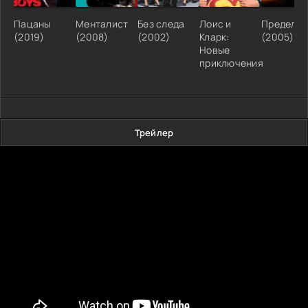
Пацаны
Менталист
Без следа
Лоис и
Предел
(2019)
(2008)
(2002)
Кларк:
(2005)
Новые
приключения
Трейлер