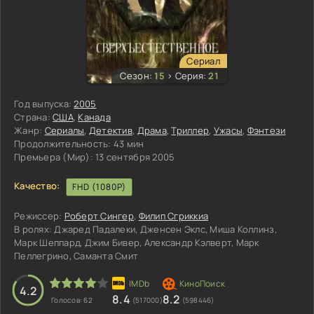
Сериал
Сезон:
15
>
Серия:
21
Год выпуска:
2005
Страна:
США
,
Канада
Жанр:
Сериалы
,
Детектив
,
Драма
,
Триллер
,
Ужасы
,
Фэнтези
Продолжительность:
43 мин
Премьера (Мир):
13 сентября 2005
Качество:
FHD (1080P)
Режиссер:
Роберт Сингер
,
Филип Сгриккиа
В ролях:
Джаред Падалеки, Дженсен Эклс, Миша Коллинз,
Марк Шеппард, Джим Бивер, Александр Кэлверт, Марк
Пеллегрино, Саманта Смит
3
4
5
4.2
8.4
8.2
Голосов:
62
(517000)
(598446)