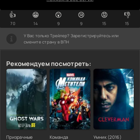
👍
😁
😲
😢
😡
👎
70
14
9
9
15
15
У Вас только Трейлер? Зарегистрируйтесь или
смените страну в ВПН
Рекомендуем посмотреть:
Призрачные
Команда
Умник (2016)