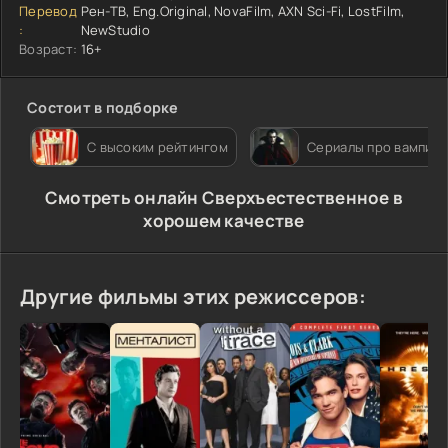
Перевод
Рен-ТВ, Eng.Original, NovaFilm, AXN Sci-Fi, LostFilm,
:
NewStudio
Возраст:
16+
Состоит в подборке
С высоким рейтингом
Сериалы про вампир
Cмотреть онлайн Сверхъестественное в
хорошем качестве
Другие фильмы этих режиссеров: