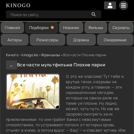
KINOGO
Главная
Подборки
Новинки
Фильмы
Сериалы
Актеры
Режиссеры
Дорамы
Ожидаемые
Киного - kinogo.ke
»
Франшизы
» Все части Плохие парни
Все части мультфильма Плохие парни
←
О, это же классика! Тут тебе и
крутые тачки, и взрывы на
каждом углу, а главное — эти
харизматичные негодяи,
которые на самом деле не
такие уж плохие. Ну ладно,
может, чуть-чуть. Но как же
здорово смотреть за их
приключениями: то они грабят банки с невозмутимым
спокойствием, то устраивают погони, от которых кровь
стынет в жилах, а потом вдруг — бац! — и спасают котика. Или