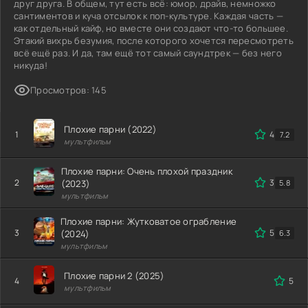
друг друга. В общем, тут есть всё: юмор, драйв, немножко
сантиментов и куча отсылок к поп-культуре. Каждая часть —
как отдельный кайф, но вместе они создают что-то большее.
Этакий вихрь безумия, после которого хочется пересмотреть
всё ещё раз. И да, там ещё тот самый саундтрек — без него
никуда!
Просмотров: 145
Плохие парни (2022)
1
4.7
7.2
мультфильм
Плохие парни: Очень плохой праздник
2
3.5
(2023)
5.8
мультфильм
Плохие парни: Жутковатое ограбление
3
5
(2024)
6.3
мультфильм
Плохие парни 2 (2025)
4
5
мультфильм