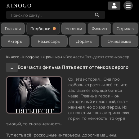
KINOGO
Главная
Подборки
Новинки
Фильмы
Сериалы
Актеры
Режиссеры
Дорамы
Ожидаемые
Киного - kinogo.ke
»
Франшизы
» Все части Пятьдесят оттенков серого
Все части фильма Пятьдесят оттенков серого
←
Ох, эта история... Она про
любовь, страсть и всё то, что
заставляет сердце биться
чаще. Главные герои – он,
загадочный и властный, она –
наивная, но с характером. Их
отношения – как американские
горки: то нежность, то буря
эмоций, то снова нежность.
Тут есть всё: роскошные интерьеры, дорогие машины,