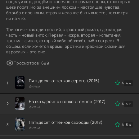
поцелуи под дождём и, конечно, те самые сцены, от которых
щеки горят. Но за внешним лоском – настоящие чувства,
борьба с прошлым, страх и желание быть вместе, несмотря
ни на что.
Трилогия – как один долгий, страстный роман, где каждая
часть – новый виток. Первая – искра, вторая – испытания,
третья – финал, который либо обожжёт, либо согреет. В
общем, если хочется драмы, эротики и красивой сказки для
взрослых – это оно.
Просмотров: 699
Пятьдесят оттенков серого (2015)
1
4.5
4.4
фильм
На пятьдесят оттенков темнее (2017)
2
4.8
5.2
фильм
Пятьдесят оттенков свободы (2018)
3
4.2
5.4
фильм