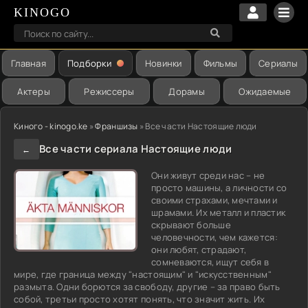
KINOGO
Главная
Подборки
Новинки
Фильмы
Сериалы
Актеры
Режиссеры
Дорамы
Ожидаемые
Киного - kinogo.ke
»
Франшизы
» Все части Настоящие люди
Все части сериала Настоящие люди
←
Они живут среди нас – не
просто машины, а личности со
своими страхами, мечтами и
шрамами. Их металл и пластик
скрывают больше
человечности, чем кажется:
они любят, страдают,
сомневаются, ищут себя в
мире, где граница между "настоящим" и "искусственным"
размыта. Одни борются за свободу, другие – за право быть
собой, третьи просто хотят понять, что значит жить. Их