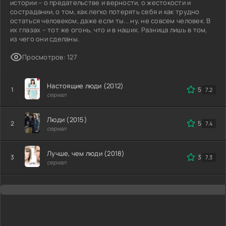
истории – о предательстве и верности, о жестокости и
сострадании, о том, как легко потерять себя и как трудно
остаться человеком, даже если ты... ну, не совсем человек. В
их глазах – тот же огонь, что и в наших. Разница лишь в том,
из чего они сделаны.
Просмотров: 127
Настоящие люди (2012)
1
5
7.2
сериал
Люди (2015)
2
5
7.4
сериал
Лучше, чем люди (2018)
3
3.6
7.3
сериал