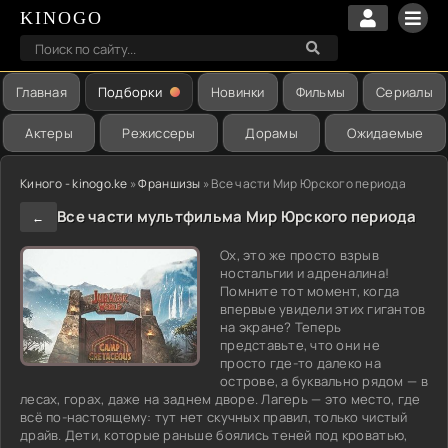
KINOGO
Главная
Подборки
Новинки
Фильмы
Сериалы
Актеры
Режиссеры
Дорамы
Ожидаемые
Киного - kinogo.ke
»
Франшизы
» Все части Мир Юрского периода
Все части мультфильма Мир Юрского периода
←
Ох, это же просто взрыв
ностальгии и адреналина!
Помните тот момент, когда
впервые увидели этих гигантов
на экране? Теперь
представьте, что они не
просто где-то далеко на
острове, а буквально рядом — в
лесах, горах, даже на заднем дворе. Лагерь — это место, где
всё по-настоящему: тут нет скучных правил, только чистый
драйв. Дети, которые раньше боялись теней под кроватью,