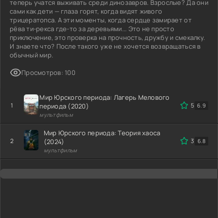
теперь учатся выживать среди динозавров. Взрослые? Да они
сами как дети — глаза горят, когда видят живого
трицератопса. А эти моменты, когда сердце замирает от
рёва ти-рекса где-то за деревьями... Это не просто
приключение, это проверка на прочность, дружбу и смекалку.
И знаете что? После такого уже не хочется возвращаться в
обычный мир.
Просмотров: 100
Мир Юрского периода: Лагерь Мелового
1
5
периода (2020)
6.9
мультфильм
Мир Юрского периода: Теория хаоса
2
3.7
(2024)
6.8
мультфильм