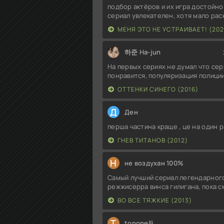
подбор актёров и их игра достойно
сериал увлекателен, хотя мало ра
МЕНЯ ЭТО НЕ УСТРАИВАЕТ! (202
하준 Ha-jun
На первых сериях не думал что сер
понравится, популяризация полиции
ОТТЕНКИ СИНЕГО (2016)
Д
Ден
перша частина краще , це на один р
ГНЕВ ТИТАНОВ (2012)
Н
не воздухан 100%
Самый лучший сериал легендарног
режжисерра винса гилигана, пока 
ВО ВСЕ ТЯЖКИЕ (2013)
T
toponelli