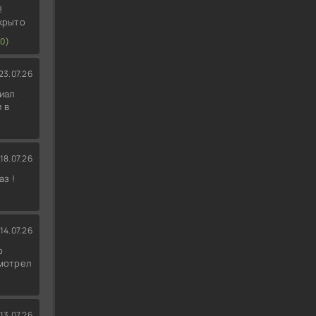
!
скрыто
0)
23.07.26
иал
 в
18.07.26
аз !
14.07.26
о
смотрел
13.07.26