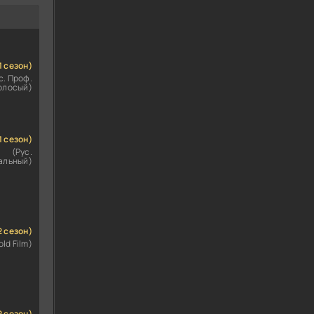
1 сезон)
с. Проф.
олосый)
1 сезон)
(Рус.
альный)
2 сезон)
old Film)
2 сезон)