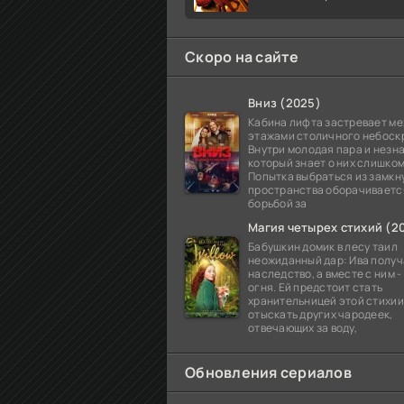
Скоро на сайте
Вниз (2025)
Кабина лифта застревает м
этажами столичного небоск
Внутри молодая пара и незн
который знает о них слишком
Попытка выбраться из замкн
пространства оборачиваетс
борьбой за
Магия четырех стихий (2
Бабушкин домик в лесу таил
неожиданный дар: Ива получа
наследство, а вместе с ним 
огня. Ей предстоит стать
хранительницей этой стихии
отыскать других чародеек,
отвечающих за воду,
Обновления сериалов