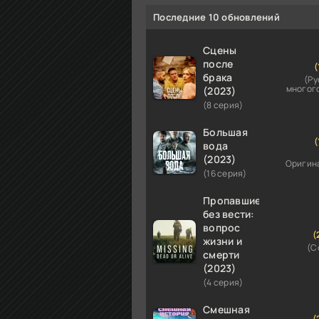
Последние 10 обновлений
Сцены
после
(
брака
(Ру
многог
(2023)
(8 серия)
Большая
(
вода
(2023)
Оригин
(16 серия)
Пропавшие
без вести:
вопрос
(
жизни и
(C
смерти
(2023)
(4 серия)
Смешная
(