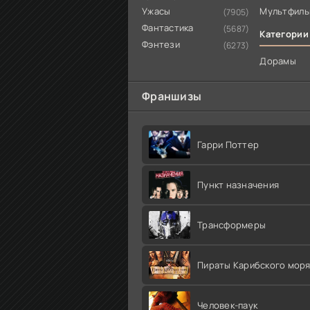
Ужасы
Мультфил
(7905)
Фантастика
(5687)
Категории
Фэнтези
(6273)
Дорамы
Франшизы
Гарри Поттер
Пункт назначения
Трансформеры
Пираты Карибского мор
Человек-паук