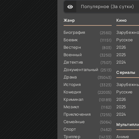
Популярное (За сутки)
Жанр
Кино
Биография
Зарубежн
(2560)
Боевик
Русское
(11151)
Вестерн
2026
(803)
Военный
2025
(3250)
Детектив
2024
(7507)
Документальный
(2513)
Сериалы
Драма
(35043)
История
Зарубежн
(3323)
Комедия
Русские
(22005)
Криминал
2026
(10189)
Мюзикл
2025
(1162)
Приключения
2024
(7255)
Семейные
(5064)
Мультипл
Спорт
(1462)
Триллер
Аниме
(14133)