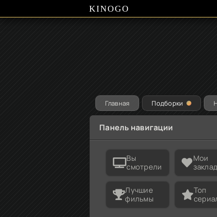
KINOGO
Главная
Подборки
Панель навигации
Вы
Мои
смотрели
закла
Лучшие
Топ
фильмы
сериа