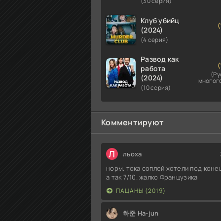
(30 серия)
Клуб убийц
(
(2024)
(4 серия)
Развод как
(
работа
(Ру
(2024)
многог
(10 серия)
Комментируют
Л
льоха
норм. тока соплей хотели под конец
а так 7/10. жалко Французика
ПАЦАНЫ (2019)
하준 Ha-jun