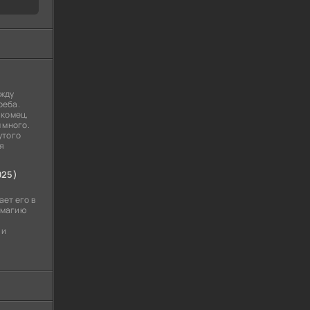
ежду
реба.
акомец,
 много.
утого
я
025)
ет его в
- магию
 и