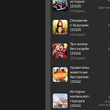
история
(2023)
Оригин
(10 серия)
Свидание
с будущим
(
(2023)
(36 серия)
Три жизни
без скорби
(
(2024)
(26 серия)
Удивительные
животные
Австралии
(2024)
Истории
маленького
(
городка
(Ру
многог
(2024)