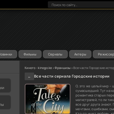
Новинки
Фильмы
Сериалы
Актеры
Режиссе
Киного - kinogo.ke
»
Франшизы
» Все части Городские исто
Все части сериала Городские истории
←
О, это же целый мир –
дки
сумасшедший. Тут на к
романтика старых пере
магистралей, то ли ти
лы
все друг друга знают. 
мечтами, ошибками, с
Кто-то ищет любовь, кт