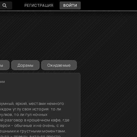
РЕГИСТРАЦИЯ
ВОЙТИ
ры
Дорамы
Ожидаемые
рии
 шумный, яркий, местами немного
аждом углу своя история: то ли
улков, то ли гул ночных
хий разговор в крошечном кафе, где
Герои – обычные и не очень, с их
мешными и грустными моментами.
о-то – правду, а кто-то просто