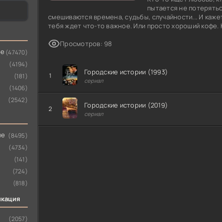
пытается не потерятьс
смешиваются времена, судьбы, случайности... И каж
тебя ждет что-то важное. Или просто хороший кофе. 
Просмотров: 98
ое
(47470)
(4194)
Городские истории (1993)
1
(181)
сериал
(1406)
(2542)
Городские истории (2019)
2
сериал
ые
(8495)
(4734)
(141)
(724)
(818)
икация
(2057)