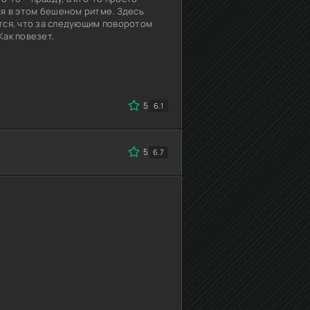
я в этом бешеном ритме. Здесь
ется, что за следующим поворотом
Как повезет.
5
6.1
5
6.7