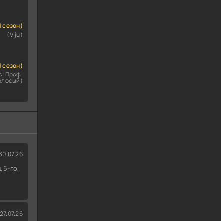
1 сезон)
(Viju)
1 сезон)
с. Проф.
олосый)
30.07.26
 5-го,
27.07.26