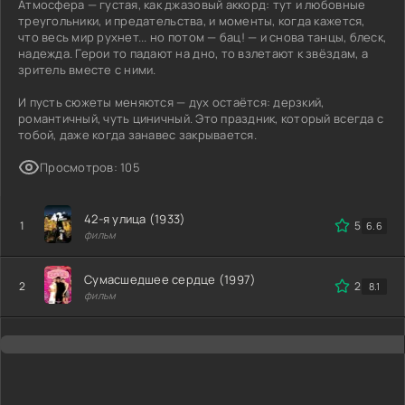
Атмосфера — густая, как джазовый аккорд: тут и любовные
треугольники, и предательства, и моменты, когда кажется,
что весь мир рухнет... но потом — бац! — и снова танцы, блеск,
надежда. Герои то падают на дно, то взлетают к звёздам, а
зритель вместе с ними.
И пусть сюжеты меняются — дух остаётся: дерзкий,
романтичный, чуть циничный. Это праздник, который всегда с
тобой, даже когда занавес закрывается.
Просмотров: 105
42-я улица (1933)
1
5
6.6
фильм
Сумасшедшее сердце (1997)
2
2.8
8.1
фильм