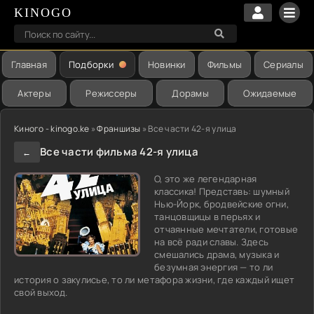
KINOGO
Главная
Подборки
Новинки
Фильмы
Сериалы
Актеры
Режиссеры
Дорамы
Ожидаемые
Киного - kinogo.ke
»
Франшизы
» Все части 42-я улица
Все части фильма 42-я улица
←
О, это же легендарная
классика! Представь: шумный
Нью-Йорк, бродвейские огни,
танцовщицы в перьях и
отчаянные мечтатели, готовые
на всё ради славы. Здесь
смешались драма, музыка и
безумная энергия — то ли
история о закулисье, то ли метафора жизни, где каждый ищет
свой выход.