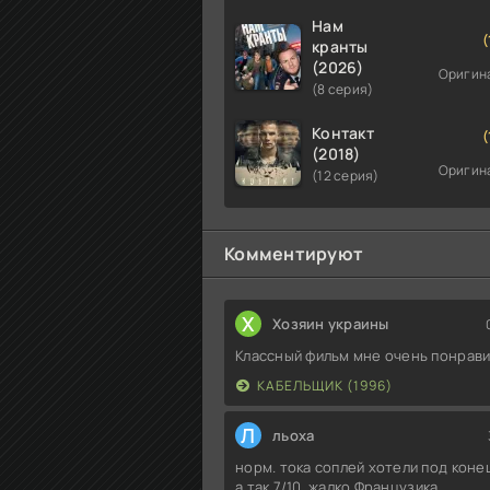
Нам
(
кранты
(2026)
Оригин
(8 серия)
Контакт
(
(2018)
Оригин
(12 серия)
Комментируют
Х
Хозяин украины
Классный фильм мне очень понрав
КАБЕЛЬЩИК (1996)
Л
льоха
норм. тока соплей хотели под конец
а так 7/10. жалко Французика