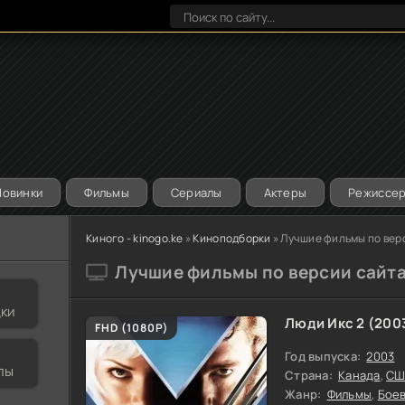
Новинки
Фильмы
Сериалы
Актеры
Режиссе
Киного - kinogo.ke
»
Киноподборки
» Лучшие фильмы по вер
Лучшие фильмы по версии сайта
дки
Люди Икс 2 (200
80
FHD (1080P)
Год выпуска:
2003
лы
Страна:
Канада
,
СШ
Жанр:
Фильмы
,
Бое