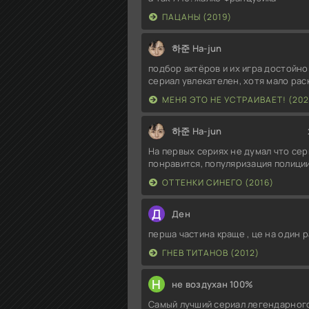
ПАЦАНЫ (2019)
하준 Ha-jun
подбор актёров и их игра достойно
сериал увлекателен, хотя мало ра
МЕНЯ ЭТО НЕ УСТРАИВАЕТ! (202
하준 Ha-jun
На первых сериях не думал что сер
понравится, популяризация полиции
ОТТЕНКИ СИНЕГО (2016)
Д
Ден
перша частина краще , це на один р
ГНЕВ ТИТАНОВ (2012)
Н
не воздухан 100%
Самый лучший сериал легендарног