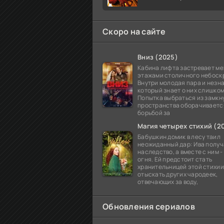
Скоро на сайте
Вниз (2025)
Кабина лифта застревает м
этажами столичного небоск
Внутри молодая пара и незн
который знает о них слишком
Попытка выбраться из замкн
пространства оборачиваетс
борьбой за
Магия четырех стихий (2
Бабушкин домик в лесу таил
неожиданный дар: Ива получа
наследство, а вместе с ним 
огня. Ей предстоит стать
хранительницей этой стихии
отыскать других чародеек,
отвечающих за воду,
Обновления сериалов