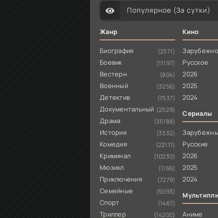
Популярное (За сутки)
Жанр
Кино
Биография
Зарубежн
(2571)
Боевик
Русское
(11197)
Вестерн
2026
(804)
Военный
2025
(3256)
Детектив
2024
(7537)
Документальный
(2529)
Сериалы
Драма
(35188)
История
Зарубежн
(3332)
Комедия
Русские
(22111)
Криминал
2026
(10230)
Мюзикл
2025
(1166)
Приключения
2024
(7279)
Семейные
(5093)
Мультипл
Спорт
(1467)
Триллер
Аниме
(14200)