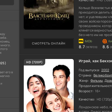
Качество:
FHD (108
Кольцо Всевластья в
приходится делить 
нет, и уцелевшим ч
своих войска порозн
проводником, которы
клянётся верностью.
ежду
без него им не прой
реба.
и Гимли идут по сле
акомец,
СМОТРЕТЬ ОНЛАЙН
 много.
8.7
8.6
(1878729)
(
утого
я
Играй, как Бекхэ
80
HD (720P)
025)
Год выпуска:
2002
ет его в
Страна:
Великобри
- магию
Жанр:
Фильмы
,
Дра
 и
Продолжительност
Возрост:
16+
Качество:
HD (720p
Лондонское небо, па
в сари. Джесс восем