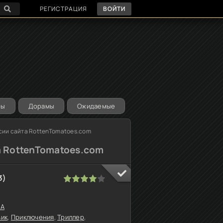
РЕГИСТРАЦИЯ
ВОЙТИ
ры
Дорамы
Ожидаемые
сии сайта RottenTomatoes.com
 RottenTomatoes.com
3)
1
2
3
4
5
А
вик
,
Приключения
,
Триллер
,