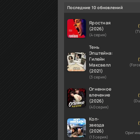
Последние 10 обновлений
Яростная
(
(2026)
(T
(4 серия)
Тень
Эпштейна:
Гилейн
(
Максвелл
(Forc
(2021)
(3 серия)
Огненное
влечение
(
(2026)
(Du
(40 серия)
Коп-
(
звезда
(2026)
Оригин
(13 серия)