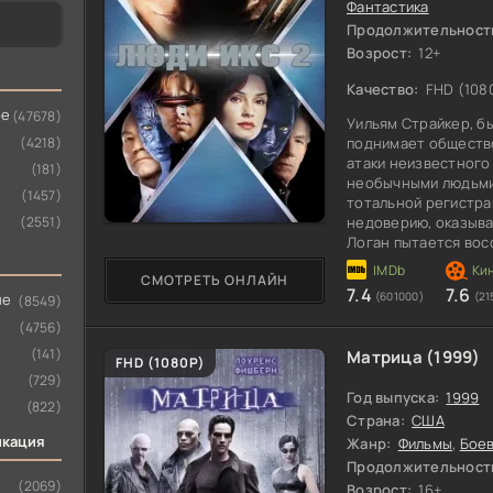
Фантастика
Продолжительност
Возрост:
12+
Качество:
FHD (108
ое
(47678)
Уильям Страйкер, б
(4218)
поднимает общество
атаки неизвестного
(181)
необычными людьми
(1457)
тотальной регистра
(2551)
недоверию, оказыва
Логан пытается вос
которое Страйкер з
СМОТРЕТЬ ОНЛАЙН
профессора
7.4
7.6
(601000)
(21
ые
(8549)
(4756)
(141)
Матрица (1999)
100
FHD (1080P)
(729)
Год выпуска:
1999
(822)
Страна:
США
икация
Жанр:
Фильмы
,
Бое
Продолжительност
(2069)
Возрост:
16+