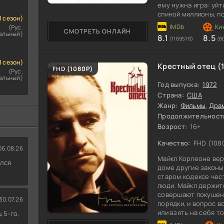
ему нужна игра: уйт
спиной миллионы, п
1 сезон)
Агент ФБР Карл Хэн
(Рус.
СМОТРЕТЬ ОНЛАЙН
альный)
8.1
8.5
(1169578)
(8
1 сезон)
Крестный отец (
100
FHD (1080P)
(Рус.
альный)
Год выпуска:
1972
Страна:
США
Жанр:
Фильмы
,
Дра
Продолжительност
Возрост:
16+
Качество:
FHD (108
06.08.26
Майкл Корлеоне вер
ился
доме другие законы
старом кодексе чест
люди. Майкл держитс
совершают покушени
30.07.26
порядки, и вопрос в
или взять на себя то
 5-го,
что сможет выбират