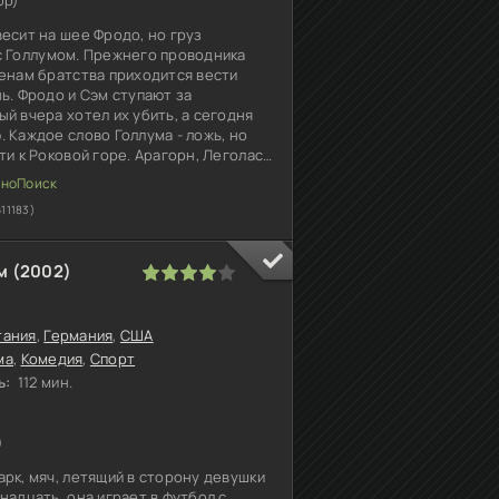
0p)
есит на шее Фродо, но груз
с Голлумом. Прежнего проводника
ленам братства приходится вести
ь. Фродо и Сэм ступают за
й вчера хотел их убить, а сегодня
 Каждое слово Голлума - ложь, но
ти к Роковой горе. Арагорн, Леголас
ду орков, утащивших Мерри и
611183)
м (2002)
1
2
3
4
5
тания
,
Германия
,
США
ма
,
Комедия
,
Спорт
ь:
112 мин.
)
рк, мяч, летящий в сторону девушки
надцать, она играет в футбол с