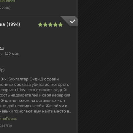
422066)
ка (1994)
1
2
3
4
5
ма
ь:
142 мин.
0p)
40-х. Бухгалтер Энди Дюфрейн
ненных срока за убийство, которого
ы тюрьмы Шоушенк стирают людей:
кость надзирателей и своя иерархия
 Энди не похож на остальных - он
 не даёт сломать себя. Живой ум и
авыки помогают ему найти место в
Он заслуживает доверие
1088739)