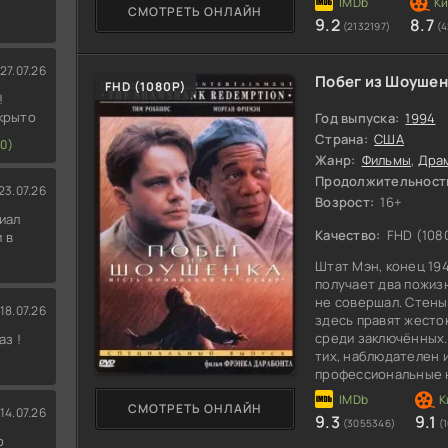
СМОТРЕТЬ ОНЛАЙН
9.2
8.7
(2132197)
(
27.07.26
Побег из Шоушен
100
FHD (1080P)
!
скрыто
Год выпуска:
1994
Страна:
США
0)
Жанр:
Фильмы
,
Дра
Продолжительност
23.07.26
Возрост:
16+
иал
Качество:
FHD (108
 в
Штат Мэн, конец 19
получает два пожиз
не совершал. Стен
18.07.26
здесь правят жесто
среди заключённых.
аз !
тих, наблюдателен и
профессиональные н
тюремной системе. 
СМОТРЕТЬ ОНЛАЙН
14.07.26
9.3
9.1
(3055346)
(
о