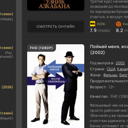
Третий курс начинае
знакомая до послед
по коридорам брод
1 сезон)
счастье, а воздух п
e Media)
Гермиона пытаются 
СМОТРЕТЬ ОНЛАЙН
7.9
8.2
(736000)
(7
Поймай меня, е
100
1 сезон)
FHD (1080P)
(2002)
(Рус.
альный)
Год выпуска:
2002
Страна:
США
,
Кана
Жанр:
Фильмы
,
Био
Продолжительност
Возрост:
12+
(2026)
Качество:
FHD (108
Фальшивый чек на ми
просто рабочий инс
1 сезон)
Эбегнейл уже приме
iMaunt)
и костюм адвоката,
банки успевают их п