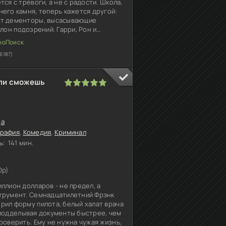
тся с тревоги, а не с радости. Школа,
него камня, теперь кажется другой:
ят дементоры, высасывающие
олон подозрений. Гарри, Рон и
разобраться, что на самом
16187)
сли сможешь
1
2
3
4
5
да
графия
,
Комедия
,
Криминал
ь:
141 мин.
0p)
ллион долларов - не предел, а
трумент. Семнадцатилетний Фрэнк
рил форму пилота, белый халат врача
 подделывая документы быстрее, чем
роверить. Ему не нужна чужая жизнь,