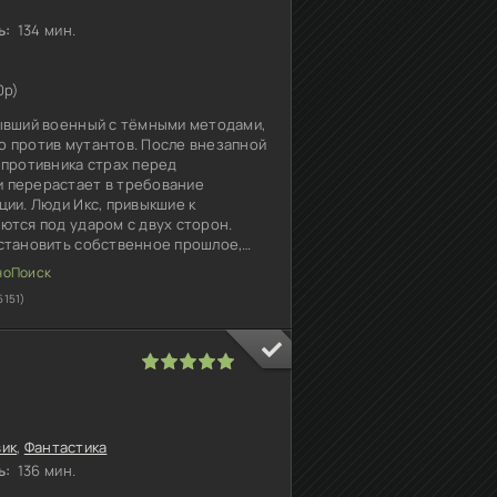
ь:
134 мин.
0p)
ывший военный с тёмными методами,
 против мутантов. После внезапной
 противника страх перед
 перерастает в требование
ции. Люди Икс, привыкшие к
ются под ударом с двух сторон.
становить собственное прошлое,
нает лучше него самого. Штурм дома
5151)
1
2
3
4
5
вик
,
Фантастика
ь:
136 мин.