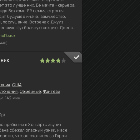
т это лучше них. Её мечта - карьера,
ида Бекхэма. Её семья, строгая
идит будущее иначе: замужество,
, послушание. Встреча с Джулз
женскую футбольную секцию. Джесс
у. Тренер Джо
4401)
зник
1
2
3
4
5
тания
,
США
ключения
,
Семейные
,
Фэнтези
ь:
142 мин.
0p)
по прибытии в Хогвартс звучит
ана сбежал опасный узник, и все
ерены, что он охотится за Гарри.