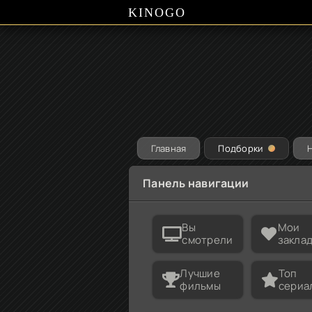
KINOGO
Главная
Подборки
Панель навигации
Вы
Мои
смотрели
закла
Лучшие
Топ
фильмы
сериа