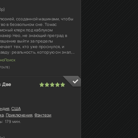
0p)
люзией, созданной машинами, чтобы
во в безвольном сне. Томас
фисный клерк под каблуком
 хакер Нео, не знающий преград в
глашение выйти за пределы
ечает тех, кто уже проснулся, и
вду: реальность, которую он знал, -
едстоит понять, готов ли он
70478)
: Две
1
2
3
4
5
андия
,
США
ма
,
Приключения
,
Фэнтези
ь:
179 мин.