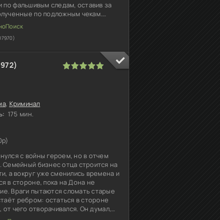
и по фальшивым следам, оставив за
олученные по подложным чекам.
рэтти срывается за
07970)
1972)
1
2
3
4
5
ма
,
Криминал
ь:
175 мин.
0p)
нулся с войны героем, но в отчем
. Семейный бизнес отца строится на
и, а вокруг уже сменились времена и
я в стороне, пока на Дона не
е. Враги пытаются сломать старые
стаёт ребром: остаться в стороне
, от чего отворачивался. Он думал,
ь, но семья не