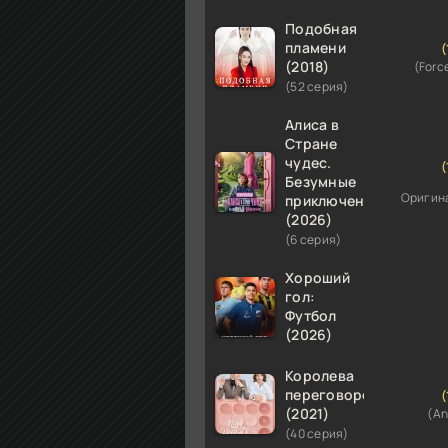
Подобная
пламени
(
(2018)
(Forc
(52 серия)
Алиса в
Стране
чудес.
(
Безумные
Оригин
приключения
(2026)
(6 серия)
Хороший
гол:
Футбол
(2026)
Королева
переговоров
(
(2021)
(An
(40 серия)