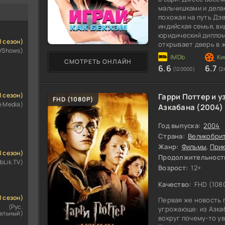
мальчишками и делае
похожая на путь Дэв
индийская семья, в
юридический диплом
1 сезон)
открывает дверь в 
VShows)
принимают в команд
СМОТРЕТЬ ОНЛАЙН
6.6
6.7
(120000)
(2
1 сезон)
Гарри Поттер и у
80
FHD (1080P)
e Media)
Азкабана (2004)
Год выпуска:
2004
Страна:
Великобри
Жанр:
Фильмы
,
При
1 сезон)
Продолжительност
bLik.TV)
Возрост:
12+
Качество:
FHD (108
1 сезон)
Первая же новость 
(Рус.
угрожающе: из Азкаб
альный)
вокруг почему-то ув