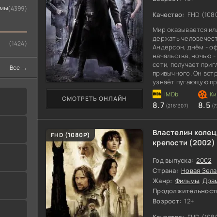
ьмы
(4399)
Качество:
FHD (108
Мир оказывается ил
держать человечест
(1424)
Андерсон, днём - о
начальства, ночью -
сети, получает при
Все →
привычного. Он встр
узнаёт пугающую пра
программа. Герою пр
СМОТРЕТЬ ОНЛАЙН
принять
8.7
8.5
(2161307)
(7
Властелин колец
100
FHD (1080P)
крепости (2002)
Год выпуска:
2002
Страна:
Новая Зел
Жанр:
Фильмы
,
Дра
я
Продолжительност
Возрост:
12+