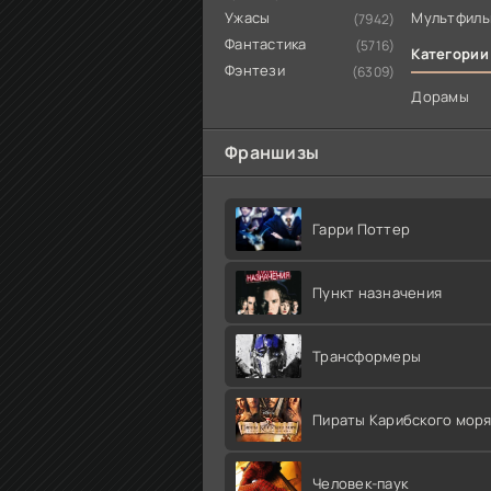
Ужасы
Мультфил
(7942)
Фантастика
(5716)
Категории
Фэнтези
(6309)
Дорамы
Франшизы
Гарри Поттер
Пункт назначения
Трансформеры
Пираты Карибского мор
Человек-паук