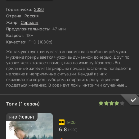
Год выпуска:
2020
Страна:
Россия
Жанр:
Сериалы
Продолжительность:
47 мин
Возрост:
18+
Качество:
FHD (1080p)
Жена чувствует вину из-за знакомства с любовницей мужа.
Мужчина прикрывается чужой выдуманной дочерью. Друг по
указке жены толкает помощника на измену. Казалось бы,
приличные жители Патриарших прудов постоянно попадают в
неловкие и неприличные ситуации. Каждый из них
оказывается перед выбором: сохранить репутацию или
поддаться желанию. В ход идут ложь, интриги и случайные
связи. Отношения трещат,
80
1
2
3
4
5
Топи (1 сезон)
FHD (1080P)
6.8
(1900)