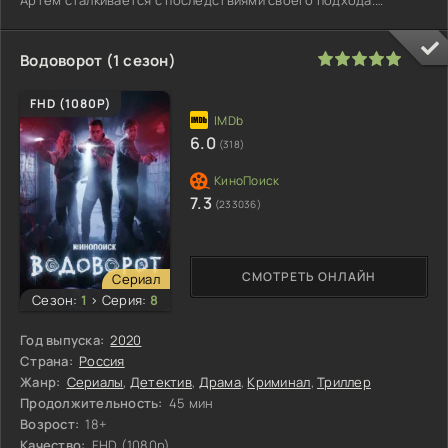
Артём сталкивается с последствиями своего подхода.
Противником
100
1
2
3
4
5
Водоворот (1 сезон)
FHD (1080P)
6.0
(318)
7.3
(233036)
СМОТРЕТЬ ОНЛАЙН
Сериал
Сезон:
1
>
Серия:
8
Год выпуска:
2020
Страна:
Россия
Жанр:
Сериалы
,
Детектив
,
Драма
,
Криминал
,
Триллер
Продолжительность:
45 мин
Возрост:
18+
Качество:
FHD (1080p)