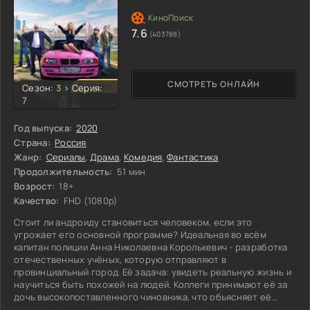
7.6
(403788)
СМОТРЕТЬ ОНЛАЙН
Сериал
Сезон:
3
>
Серия:
7
Год выпуска:
2020
Страна:
Россия
Жанр:
Сериалы
,
Драма
,
Комедия
,
Фантастика
Продолжительность:
51 мин
Возрост:
18+
Качество:
FHD (1080p)
Стоит ли андроиду становиться человеком, если это
угрожает его основной программе? Идеальная во всём
капитан полиции Анна Николаевна Королькевич - разработка
отечественных учёных, которую отправляют в
провинциальный город. Её задача: увидеть реальную жизнь и
научиться быть похожей на людей. Коллеги принимают её за
дочь высокопоставленного чиновника, что объясняет её
безупречность и странности.