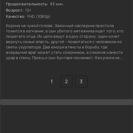
Продолжительность:
83 мин.
Возрост:
12+
Качество:
FHD (1080p)
Корона на чужой голове. Законный наследник престола
томится в изгнании, а сын убитого мятежника ищет того, кто
лишил его отца. Их цели ведут в одну сторону: один хочет
вернуть семье власть, другой - поквитаться с человеком из
свиты узурпатора. Два юноши втянуты в борьбу, где
вчерашний враг может стать союзником, а союзник нанести
удар в спину. Принц и сын бунтаря понимают: без риска не
обойтись.
1
2
3