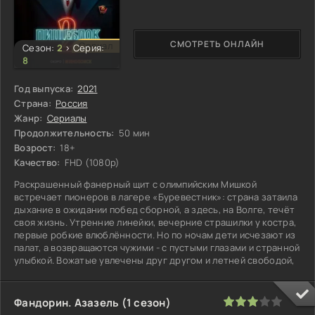
СМОТРЕТЬ ОНЛАЙН
Сериал
Сезон:
2
>
Серия:
8
Год выпуска:
2021
Страна:
Россия
Жанр:
Сериалы
Продолжительность:
50 мин
Возрост:
18+
Качество:
FHD (1080p)
Раскрашенный фанерный щит с олимпийским Мишкой
встречает пионеров в лагере «Буревестник»: страна затаила
дыхание в ожидании побед сборной, а здесь, на Волге, течёт
своя жизнь. Утренние линейки, вечерние страшилки у костра,
первые робкие влюблённости. Но по ночам дети исчезают из
палат, а возвращаются чужими - с пустыми глазами и странной
улыбкой. Вожатые увлечены друг другом и летней свободой,
60
1
2
3
4
5
Фандорин. Азазель (1 сезон)