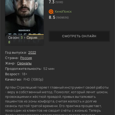
7.3
настоящих киноманов.
(1200)
8.5
(1909536)
СМОТРЕТЬ ОНЛАЙН
Сериал
Сезон:
3
>
Серия:
8
Год выпуска:
2022
Страна:
Россия
Жанр:
Сериалы
Продолжительность:
52 мин
Возрост:
18+
Качество:
FHD (1080p)
Артём Стрелецкий теряет главный инструмент своей работы
- веру в собственный метод. Психолог, который лечит шоком,
провокациями и жёсткой правдой, привык выталкивать
пациентов из зоны комфорта, считая жалость и долгие
сеансы пустой тратой времени. Его практика процветает,
пока один из клиентов не сводит счёты с жизнью. Теперь