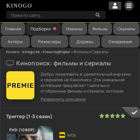
KINOGO
Главная
Подборки
Новинки
Фильмы
Сериалы
Актеры
Режиссеры
Дорамы
Ожидаемые
Киного - kinogo.ke
»
Киноподборки
» Фильмы и Сериалы
Кинопоиск: фильмы и сериалы
Добро пожаловать в удивительный мир кино
и сериалов на Кинопоиск. Эта уникальная
коллекция предлагает тщательно
отобранные фильмы и сериалы, которые
обязательно понравятся ценителям
Развернуть описание
качественного контента. Откройте для себя
разнообразие жанров, от драматических
триллеров до комедийных шедевров и
100
1
2
3
4
5
Триггер (1-3 сезон)
анимационных приключений. Независимо от
того, ищете ли вы последние новинки или
FHD (1080P)
проверенные временем классики, Кинопоиск
предлагает только самое лучшее для