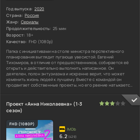
Год выпуска:
2020
Страна:
Россия
Жанр:
Сериалы
Продолжительность:
25 мин
Возрост:
18+
Качество:
FHD (1080p)
Папка с инициативами на столе министра перспективного
планирования выглядит пугающе увесистой. Евгений
Тихомиров, в отличие от предшественников, собирается её
открыть и действительно выполнить написанное. Он
деятелен, полон энтузиазма и искренне верит, что может
изменить жизнь людей к лучшему. Вместе с командой он
продвигает собственные проекты, но его рвение натыкается
на абсурдность системы и
60
1
2
3
4
5
Проект «Анна Николаевна» (1-3
сезон)
FHD (1080P)
6.2
(429)