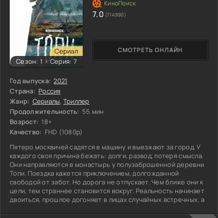
7.0
(714990)
СМОТРЕТЬ ОНЛАЙН
Сериал
Сезон:
1
>
Серия:
7
Год выпуска:
2021
Страна:
Россия
Жанр:
Сериалы
,
Триллер
Продолжительность:
55 мин
Возрост:
18+
Качество:
FHD (1080p)
Пятеро москвичей садятся в машину и выезжают за город. У
каждого своя причина бежать: долги, развод, потеря смысла.
Они направляются в монастырь у полузаброшенной деревни
Топи. Поездка кажется приключением, долгожданной
свободой от забот. Но дорога не отпускает. Чем ближе они к
цели, тем страннее становится вокруг. Реальность начинает
двоиться, прошлое догоняет в лицах случайных встречных, а