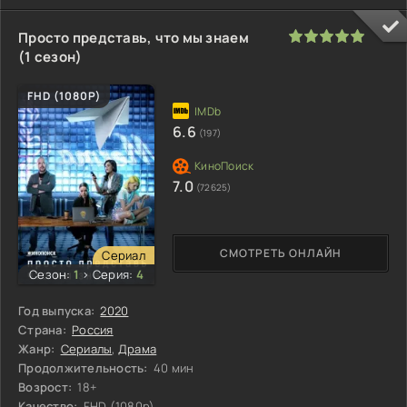
100
1
2
3
4
5
Просто представь, что мы знаем
(1 сезон)
FHD (1080P)
6.6
(197)
7.0
(72625)
СМОТРЕТЬ ОНЛАЙН
Сериал
Сезон:
1
>
Серия:
4
Год выпуска:
2020
Страна:
Россия
Жанр:
Сериалы
,
Драма
Продолжительность:
40 мин
Возрост:
18+
Качество:
FHD (1080p)