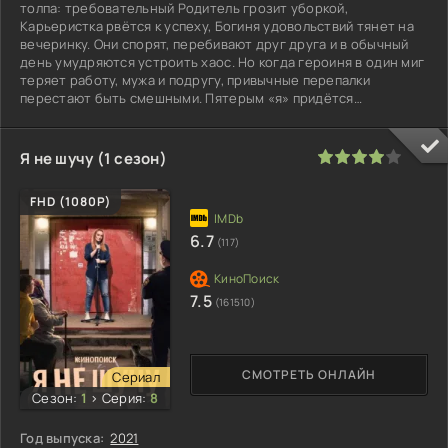
толпа: требовательный Родитель грозит уборкой,
Карьеристка рвётся к успеху, Богиня удовольствий тянет на
вечеринку. Они спорят, перебивают друг друга и в обычный
день умудряются устроить хаос. Но когда героиня в один миг
теряет работу, мужа и подругу, привычные перепалки
перестают быть смешными. Пятерым «я» придётся
договариваться, иначе
80
1
2
3
4
5
Я не шучу (1 сезон)
FHD (1080P)
6.7
(117)
7.5
(161510)
СМОТРЕТЬ ОНЛАЙН
Сериал
Сезон:
1
>
Серия:
8
Год выпуска:
2021