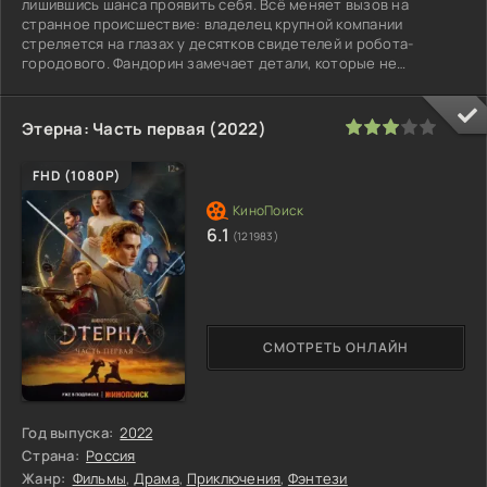
лишившись шанса проявить себя. Всё меняет вызов на
странное происшествие: владелец крупной компании
стреляется на глазах у десятков свидетелей и робота-
городового. Фандорин замечает детали, которые не
сходятся с версией самоубийства.
60
1
2
3
4
5
Этерна: Часть первая (2022)
FHD (1080P)
6.1
(121983)
СМОТРЕТЬ ОНЛАЙН
Год выпуска:
2022
Страна:
Россия
Жанр:
Фильмы
,
Драма
,
Приключения
,
Фэнтези