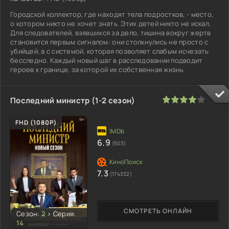
Городской коллектор, где находят тела подростков, - место,
о котором никто не хочет знать. Этих детей никто не искал.
Для следователей, взявшихся за дело, тишина вокруг жертв
становится первым сигналом: они столкнулись не просто с
убийцей, а с системой, которая позволяет слабым исчезать
бесследно. Каждый новый шаг в расследовании подводит
героев к границе, за которой их собственная жизнь
80
1
2
3
4
5
Последний министр (1-2 сезон)
FHD (1080P)
6.9
(503)
7.3
(174332)
СМОТРЕТЬ ОНЛАЙН
Сериал
Сезон:
2
>
Серия:
14