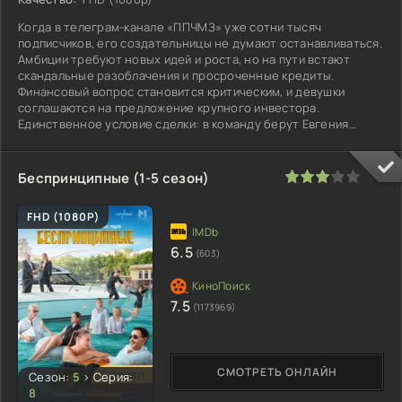
Когда в телеграм-канале «ППЧМЗ» уже сотни тысяч
подписчиков, его создательницы не думают останавливаться.
Амбиции требуют новых идей и роста, но на пути встают
скандальные разоблачения и просроченные кредиты.
Финансовый вопрос становится критическим, и девушки
соглашаются на предложение крупного инвестора.
Единственное условие сделки: в команду берут Евгения
Малышева, журналиста старой формации,
60
1
2
3
4
5
Беспринципные (1-5 сезон)
FHD (1080P)
6.5
(603)
7.5
(1173969)
СМОТРЕТЬ ОНЛАЙН
Сериал
Сезон:
5
>
Серия:
8