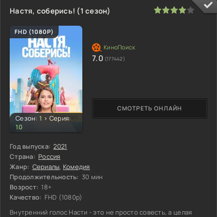
80
1
2
3
4
5
Настя, соберись! (1 сезон)
FHD (1080P)
7.0
(177442)
СМОТРЕТЬ ОНЛАЙН
Сериал
Сезон:
1
>
Серия:
10
Год выпуска:
2021
Страна:
Россия
Жанр:
Сериалы
,
Комедия
Продолжительность:
30 мин
Возрост:
18+
Качество:
FHD (1080p)
Внутренний голос Насти - это не просто совесть, а целая