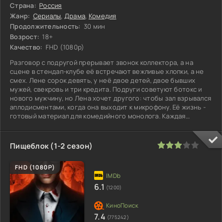
Страна:
Россия
Жанр:
Сериалы
,
Драма
,
Комедия
Продолжительность:
30 мин
Возрост:
18+
Качество:
FHD (1080p)
Разговор с подругой прерывает звонок коллектора, а на
сцене в стендап-клубе её встречают вежливые хлопки, а не
смех. Лене сорок девять, у неё двое детей, двое бывших
мужей, свекровь и три кредита. Подруги советуют ботокс и
нового мужчину, но Лена хочет другого: чтобы зал взрывался
аплодисментами, когда она выходит к микрофону. Её жизнь -
готовый материал для комедийного монолога. Каждая
неудача,
60
1
2
3
4
5
Пищеблок (1-2 сезон)
FHD (1080P)
6.1
(1200)
7.4
(775242)