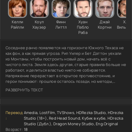
Келли
Коул
Финн
Хуан
Джай
Х.Р.
Райлли
Хаузер
Литтл
Пабло
Кортни
Вильяр
Раба
Соседнее ранчо появляется на горизонте Южного Техаса не
как фон, а как прямая угроза. Рип Уилер и Бет Даттон уехали
из Монтаны, чтобы построить новый дом, начать всё с
чистого листа. Земля здесь другая, старые правила больше не
работают, и делиться властью никто не собирается.
Напряжение перерастает в открытое противостояние, и
герои понимают: прошлое осталось позади, но методы,
которые они привезли с собой, никуда не делись. Время
РАЗВЕРНУТЬ ТЕКСТ
уходит, развязка близка, и каждый день приближает момент,
когда придётся выбирать, кем они стали на самом деле. «Мы
думали, что сможем начать заново. Но мы принесли себя с
собой».
Перевод
Amedia, LostFilm, TVShows, HDRezka Studio, HDrezka
:
Studio (18+), Red Head Sound, Кубик в кубе, HDrezka
Studio (Дубл.), Dragon Money Studio, Eng.Original
Возраст:
18