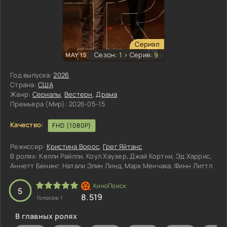
Сериал
Сезон:
1
>
Серия:
9
Год выпуска:
2026
Страна:
США
Жанр:
Сериалы
,
Вестерн
,
Драма
Премьера (Мир):
2026-05-15
Качество:
FHD (1080P)
Режиссер:
Кристина Ворос
,
Грег Яйтанс
В ролях:
Келли Райлли, Коул Хаузер, Джай Кортни, Эд Харрис,
Аннетт Бенинг, Натали Элин Линд, Марк Менчака, Финн Литтл
3
4
5
5
8.519
Голосов:
1
В главных ролях