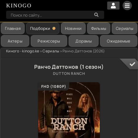
KINOGO
Главная
Подборки
Новинки
Фильмы
Сериалы
Актеры
Режиссеры
Дорамы
Ожидаемые
Киного - kinogo.ke
»
Сериалы
» Ранчо Даттонов (2026)
Ранчо Даттонов (1 сезон)
DUTTON RANCH
FHD (1080P)