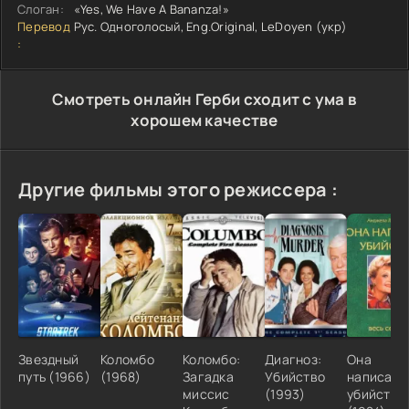
Слоган:
«Yes, We Have A Bananza!»
Перевод
Рус. Одноголосый, Eng.Original, LeDoyen (укр)
:
Cмотреть онлайн Герби сходит с ума в
хорошем качестве
Другие фильмы этого режиссера :
Звездный
Коломбо
Коломбо:
Диагноз:
Она
путь (1966)
(1968)
Загадка
Убийство
написала
миссис
(1993)
убийство