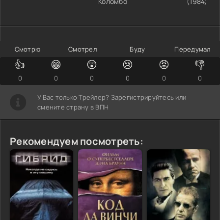
Коломбо
(1984)
Смотрю
Смотрел
Буду
Передумал
👍
😁
😲
😢
😡
👎
0
0
0
0
0
0
У Вас только Трейлер? Зарегистрируйтесь или
смените страну в ВПН
Рекомендуем посмотреть: