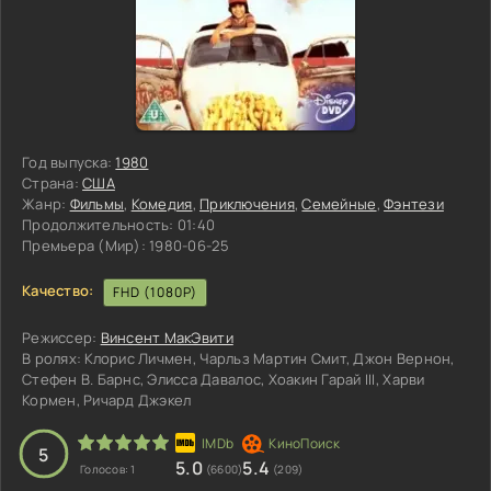
Год выпуска:
1980
Страна:
США
Жанр:
Фильмы
,
Комедия
,
Приключения
,
Семейные
,
Фэнтези
Продолжительность:
01:40
Премьера (Мир):
1980-06-25
Качество:
FHD (1080P)
Режиссер:
Винсент МакЭвити
В ролях:
Клорис Личмен, Чарльз Мартин Смит, Джон Вернон,
Стефен В. Барнс, Элисса Давалос, Хоакин Гарай III, Харви
Кормен, Ричард Джэкел
3
4
5
5
5.0
5.4
Голосов:
1
(6600)
(209)