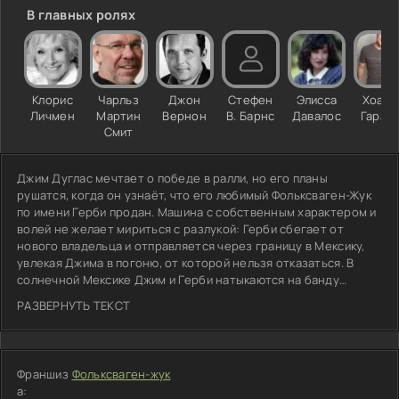
В главных ролях
Клорис
Чарльз
Джон
Стефен
Элисса
Хоаки
Личмен
Мартин
Вернон
В. Барнс
Давалос
Гарай I
Смит
Джим Дуглас мечтает о победе в ралли, но его планы
рушатся, когда он узнаёт, что его любимый Фольксваген-Жук
по имени Герби продан. Машина с собственным характером и
волей не желает мириться с разлукой: Герби сбегает от
нового владельца и отправляется через границу в Мексику,
увлекая Джима в погоню, от которой нельзя отказаться. В
солнечной Мексике Джим и Герби натыкаются на банду
фальшивомонетчиков. Вместо гоночного трейда - запутанные
РАЗВЕРНУТЬ ТЕКСТ
улочки, погони и подозрительные личности, которые не рады
чужакам. Жук, верный и изобретательный, становится не
просто средством передвижения, а единственным союзником
в чужой стране. Сможет ли Джим вернуть машину и при этом
Франшиз
Фольксваген-жук
не угодить в руки преступников, когда каждый манёвр Герби
а:
привлекает всё больше внимания?