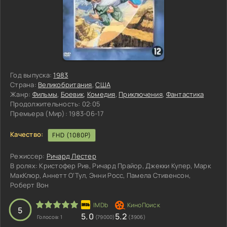
Год выпуска:
1983
Страна:
Великобритания
,
США
Жанр:
Фильмы
,
Боевик
,
Комедия
,
Приключения
,
Фантастика
Продолжительность:
02:05
Премьера (Мир):
1983-06-17
Качество:
FHD (1080P)
Режиссер:
Ричард Лестер
В ролях:
Кристофер Рив, Ричард Прайор, Джекки Купер, Марк
МакКлюр, Аннетт О’Тул, Энни Росс, Памела Стивенсон,
Роберт Вон
3
4
5
5
5.0
5.2
Голосов:
1
(79000)
(3906)