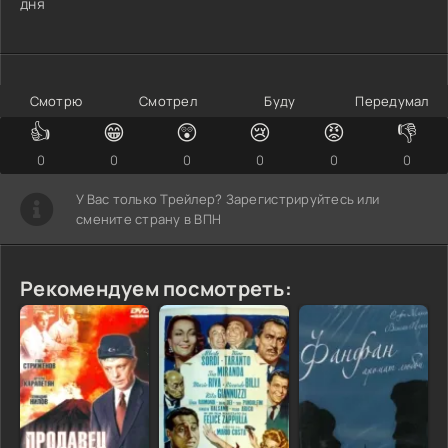
дня
Смотрю
Смотрел
Буду
Передумал
👍
😁
😲
😢
😡
👎
0
0
0
0
0
0
У Вас только Трейлер? Зарегистрируйтесь или
смените страну в ВПН
Рекомендуем посмотреть: