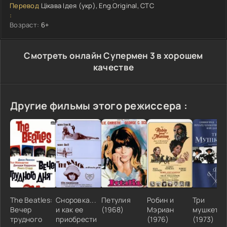
Перевод
Цікава Ідея (укр), Eng.Original, СТС
:
Возраст:
6+
Cмотреть онлайн Супермен 3 в хорошем
качестве
Другие фильмы этого режиссера :
The Beatles:
Сноровка...
Петулия
Робин и
Три
Вечер
и как ее
(1968)
Мэриан
мушкетер
трудного
приобрести
(1976)
(1973)