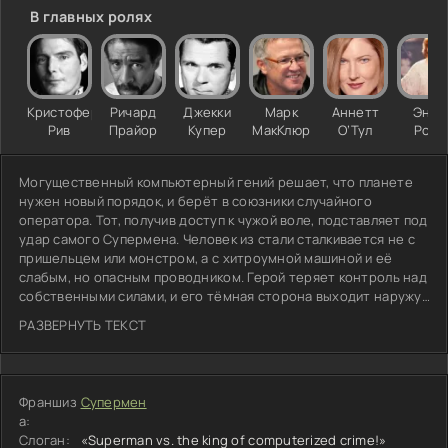
В главных ролях
Кристофер
Ричард
Джекки
Марк
Аннетт
Энни
Рив
Прайор
Купер
МакКлюр
О’Тул
Росс
Могущественный компьютерный гений решает, что планете
нужен новый порядок, и берёт в союзники случайного
оператора. Тот, получив доступ к чужой воле, подставляет под
удар самого Супермена. Человек из стали сталкивается не с
пришельцем или монстром, а с хитроумной машиной и её
слабым, но опасным проводником. Герой теряет контроль над
собственными силами, и его тёмная сторона выходит наружу.
Привычный спаситель оказывается раздвоен: часть его
РАЗВЕРНУТЬ ТЕКСТ
предаётся мелким пакостям и хаосу, а часть пытается вернуть
себе ясность. Дилемма не в битве снаружи, а в расколе
внутри. Супермену приходится бороться с самим собой, пока
злодей плетёт сеть из лжи и технологий. Он делает шаг к
Франшиз
Супермен
краю, где грань между добром и злом стирается, и заносит
а:
кулак для удара… по кому?
Слоган:
«Superman vs. the king of computerized crime!»