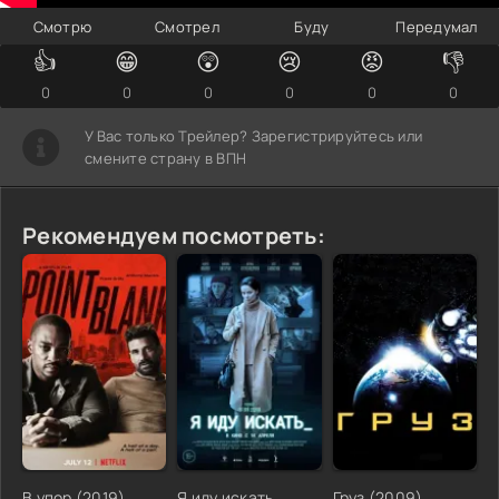
Смотрю
Смотрел
Буду
Передумал
👍
😁
😲
😢
😡
👎
0
0
0
0
0
0
У Вас только Трейлер? Зарегистрируйтесь или
смените страну в ВПН
Рекомендуем посмотреть:
В упор (2019)
Я иду искать
Груз (2009)