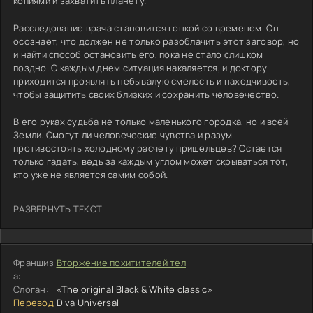
копиями и захватить планету.
Расследование врача становится гонкой со временем. Он
осознает, что должен не только разоблачить этот заговор, но
и найти способ остановить его, пока не стало слишком
поздно. С каждым днем ситуация накаляется, и доктору
приходится проявлять небывалую смелость и находчивость,
чтобы защитить своих близких и сохранить человечество.
В его руках судьба не только маленького городка, но и всей
Земли. Смогут ли человеческие чувства и разум
противостоять холодному расчету пришельцев? Остается
только гадать, ведь за каждым углом может скрываться тот,
кто уже не является самим собой.
РАЗВЕРНУТЬ ТЕКСТ
Франшиз
Вторжение похитителей тел
а:
Слоган:
«The original Black & White classic»
Перевод
Diva Universal