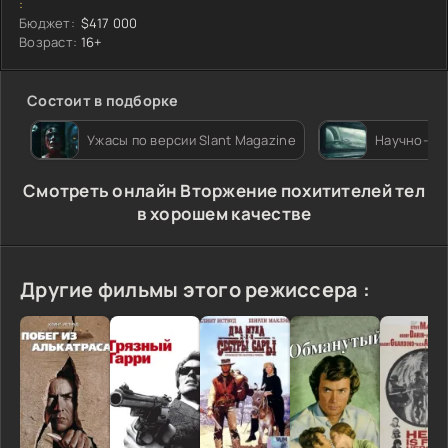
:
Бюджет:
$417 000
Возраст:
16+
Состоит в подборке
Ужасы по версии Slant Magazine
Научно-фан
Cмотреть онлайн Вторжение похитителей тел
в хорошем качестве
Другие фильмы этого режиссера :