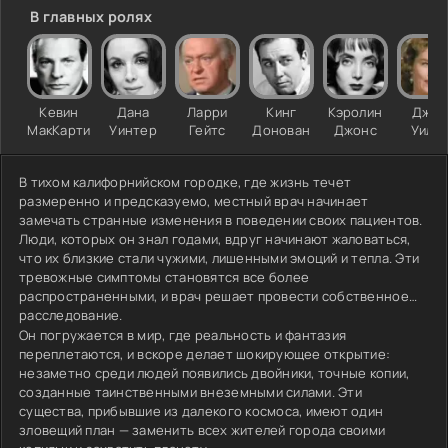
В главных ролях
Кевин
Дана
Ларри
Кинг
Кэролин
Джин
МакКарти
Уинтер
Гейтс
Донован
Джонс
Уилл
В тихом калифорнийском городке, где жизнь течет
размеренно и предсказуемо, местный врач начинает
замечать странные изменения в поведении своих пациентов.
Люди, которых он знал годами, вдруг начинают жаловаться,
что их близкие стали чужими, лишенными эмоций и тепла. Эти
тревожные симптомы становятся все более
распространенными, и врач решает провести собственное
расследование.
Он погружается в мир, где реальность и фантазия
переплетаются, и вскоре делает шокирующее открытие:
незаметно среди людей появились двойники, точные копии,
созданные таинственными внеземными силами. Эти
существа, прибывшие из далекого космоса, имеют один
зловещий план — заменить всех жителей города своими