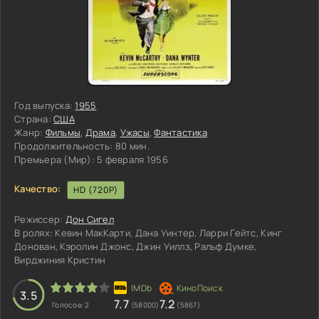
Год выпуска:
1955
Страна:
США
Жанр:
Фильмы
,
Драма
,
Ужасы
,
Фантастика
Продолжительность:
80 мин.
Премьера (Мир):
5 февраля 1956
Качество:
HD (720P)
Режиссер:
Дон Сигел
В ролях:
Кевин МакКарти, Дана Уинтер, Ларри Гейтс, Кинг
Донован, Кэролин Джонс, Джин Уиллз, Ральф Думке,
Вирджиния Кристин
3
4
5
3.5
7.7
7.2
Голосов:
2
(58000)
(5867)